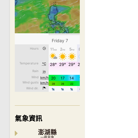
氣象資訊
澎湖縣
一週氣象