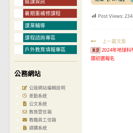
選課資訊
暑期重補修課程
Post Views:
234
課業輔導
課程諮詢專區
Read
上一篇文章
戶外教育填報專區
2024年地球
more
重要
國初選報名
articles
公務網站
公版網站編輯說明
差勤系統
公文系統
教育雲信箱
教職員工信箱
請購系統