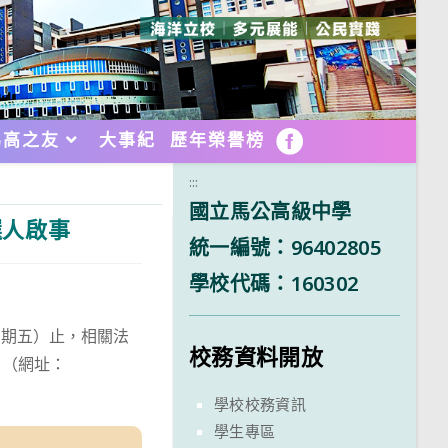
馬高之友
大事紀
歷年榮譽榜
FB
:::
國立馬公高級中學
選人啟事
統一編號：96402805
學校代碼：160302
（星期五）止，相關法
校務資料開放
」（網址：
學校校務資訊
學生專區