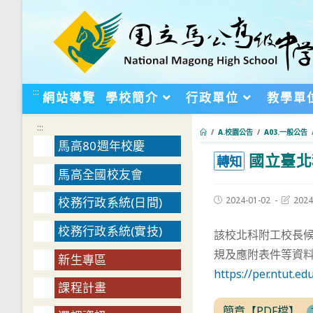
跳
轉
至
主
要
:::
網站導覽
學校簡介
行政單位
教學單
內
容
:::
/
A.校園公告
/
A03.一般公告
馬高80週年校慶
國立臺北
:::
轉知
馬高全國校友會
Post
Post
2024-01-02
2024
校務行政系統(日間)
published:
last
modifie
校務行政系統(實技)
該校北科附工校長候選
規及應附表件等資
新生專區
https://per.ntut.
課程計畫
簡章【PDF檔】