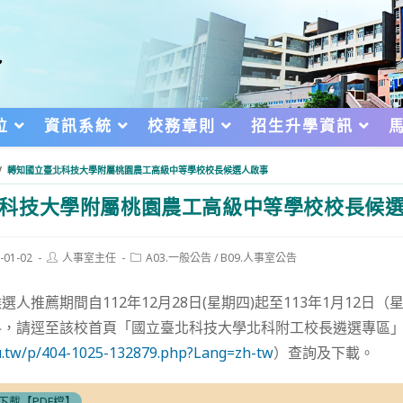
位
資訊系統
校務章則
招生升學資訊
/
轉知國立臺北科技大學附屬桃園農工高級中等學校校長候選人啟事
科技大學附屬桃園農工高級中等學校校長候
Post
Post
-01-02
人事室主任
A03.一般公告
/
B09.人事室公告
author:
category:
d:
人推薦期間自112年12月28日(星期四)起至113年1月12日
料，請逕至該校首頁「國立臺北科技大學北科附工校長遴選專區
edu.tw/p/404-1025-132879.php?Lang=zh-tw
）查詢及下載。
下載【PDF檔】