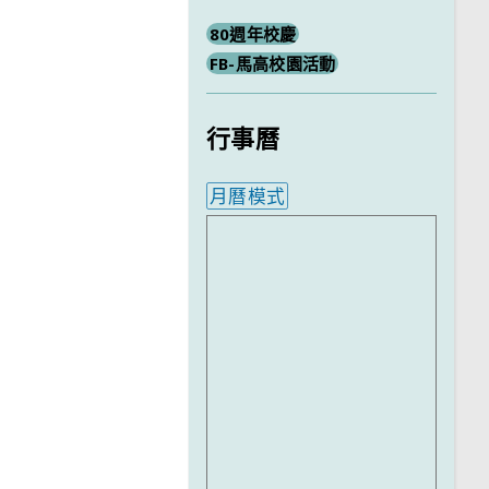
80週年校慶
FB-馬高校園活動
行事曆
月曆模式
內嵌行事曆為視覺預覽，完