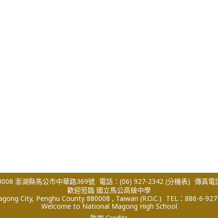
008 澎湖縣馬公市中華路369號
電話：(06) 927-2342
(分機表)
傳真電話：
歡迎蒞臨 國立馬公高級中學
ong City, Penghu County 880008 , Taiwan (R.O.C.)
TEL：886-6-927
Welcome to National Magong High School
致謝 Credits