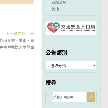
財務資訊
其他
下一篇文章
能班(音樂、美術、舞
特色招生甄選入學簡章
公告類別
分
類
搜尋
搜
:::
尋