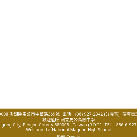
008 澎湖縣馬公市中華路369號
電話：(06) 927-2342
(分機表)
傳真電話：
歡迎蒞臨 國立馬公高級中學
ong City, Penghu County 880008 , Taiwan (R.O.C.)
TEL：886-6-927
Welcome to National Magong High School
致謝 Credits