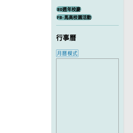
80週年校慶
FB-馬高校園活動
行事曆
月曆模式
內嵌行事曆為視覺預覽，完