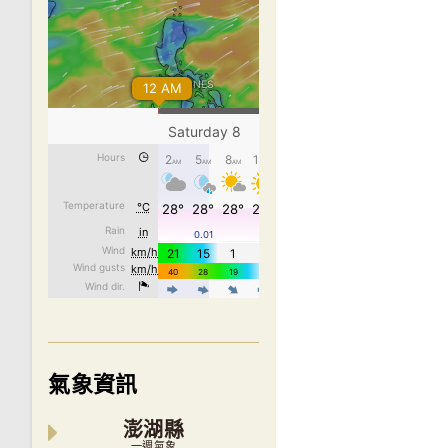
氣象資訊
澎湖縣
一週氣象