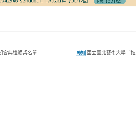
40042946_senddoc1_1_Attach4【ODT檔】
下載【ODT檔】
(二)朝會典禮頒獎名單
國立臺北藝術大學「推
轉知