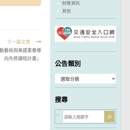
財務資訊
其他
下一篇文章
動藝術與美感素養導
向先修課程計畫」
公告類別
分
類
搜尋
搜
:::
尋