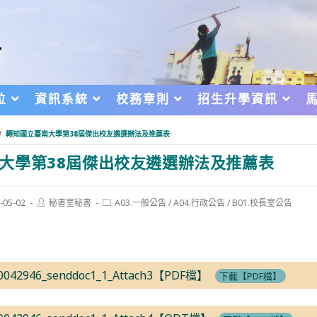
位
資訊系統
校務章則
招生升學資訊
/
轉知國立臺南大學第38屆傑出校友遴選辦法及推薦表
大學第38屆傑出校友遴選辦法及推薦表
Post
Post
-05-02
秘書室秘書
A03.一般公告
/
A04.行政公告
/
B01.校長室公告
author:
category:
d:
0042946_senddoc1_1_Attach3【PDF檔】
下載【PDF檔】