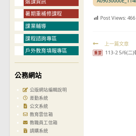
A09030000E_11
選課資訊
暑期重補修課程
Post Views:
466
課業輔導
課程諮詢專區
Read
上一篇文章
戶外教育填報專區
113-2 5/6
more
重要
articles
公務網站
公版網站編輯說明
差勤系統
公文系統
教育雲信箱
教職員工信箱
請購系統