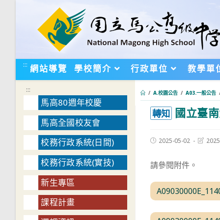
跳
轉
至
主
要
:::
網站導覽
學校簡介
行政單位
教學單
內
容
:::
/
A.校園公告
/
A03.一般公告
馬高80週年校慶
國立臺南
:::
轉知
馬高全國校友會
Post
Post
2025-05-02
2025
校務行政系統(日間)
published:
last
modifie
校務行政系統(實技)
請參閱附件。
新生專區
A09030000E_114
課程計畫