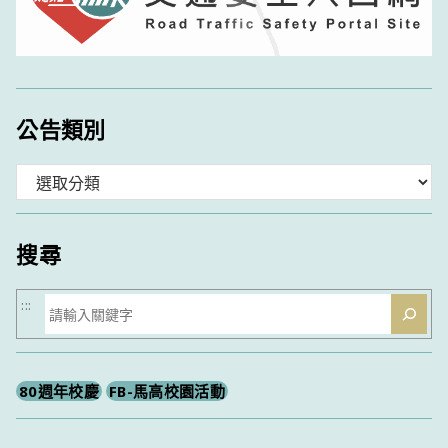
公告類別
分
類
搜尋
搜
:::
尋
80週年校慶
FB-馬高校園活動