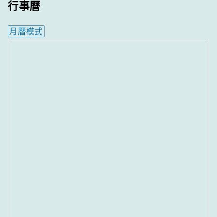
行事曆
月曆模式
內嵌行事曆為視覺預覽，完整行事曆內容請使用