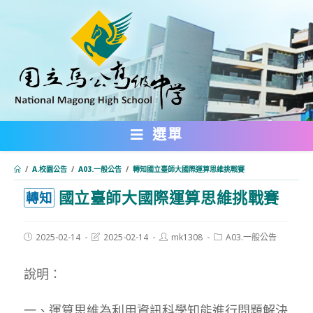
跳
轉
至
主
要
內
選單
容
/
A.校園公告
/
A03.一般公告
/
轉知國立臺師大國際運算思維挑戰賽
國立臺師大國際運算思維挑戰賽
:::
轉知
Post
Post
Post
Post
2025-02-14
2025-02-14
mk1308
A03.一般公告
published:
last
author:
category:
modified:
說明：
一、運算思維為利用資訊科學知能進行問題解決