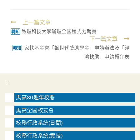
上一篇文章
Read
致理科技大學辦理全國程式力競賽
more
轉知
下一篇文章
articles
家扶基金會「韌世代獎助學金」申請辦法及「經
轉知
濟扶助」申請轉介表
:::
馬高80週年校慶
馬高全國校友會
校務行政系統(日間)
校務行政系統(實技)