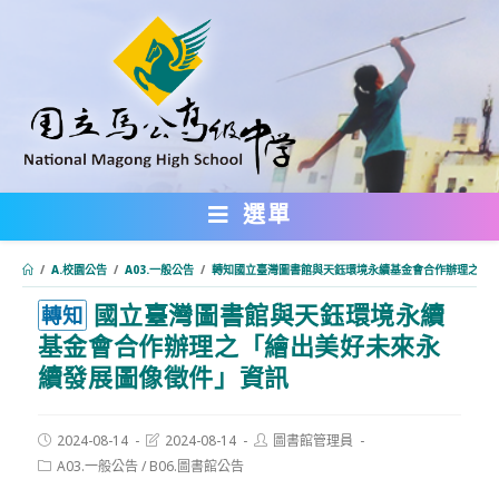
跳
轉
至
主
要
內
選單
容
/
A.校園公告
/
A03.一般公告
/
轉知國立臺灣圖書館與天鈺環境永續基金會合作辦理之「
國立臺灣圖書館與天鈺環境永續
:::
轉知
基金會合作辦理之「繪出美好未來永
續發展圖像徵件」資訊
Post
Post
Post
2024-08-14
2024-08-14
圖書館管理員
published:
last
author:
Post
A03.一般公告
/
B06.圖書館公告
modified:
category: