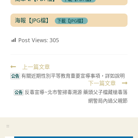
海報【JPG檔】
下載【JPG檔】
Post Views:
305
上一篇文章
Read
有關近期性別平等教育重要宣導事項，詳如說明
more
公告
下一篇文章
articles
反毒宣導~北市警掃毒溯源 藥頭父子檔藏槍毒落
公告
網警局內過父親節
:::