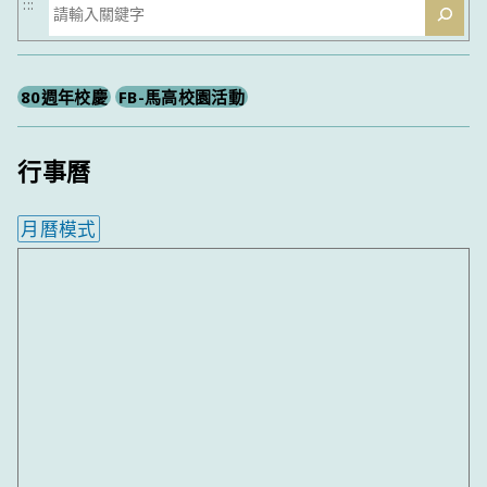
搜
:::
尋
80週年校慶
FB-馬高校園活動
行事曆
月曆模式
內嵌行事曆為視覺預覽，完整行事曆內容請使用