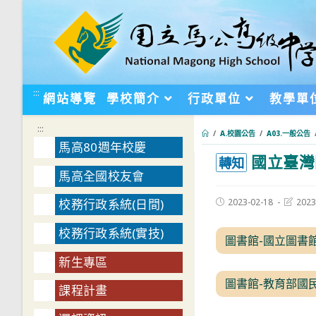
跳
轉
至
主
要
:::
網站導覽
學校簡介
行政單位
教學單
內
容
:::
/
A.校園公告
/
A03.一般公告
馬高80週年校慶
國立臺灣
:::
轉知
馬高全國校友會
Post
Post
2023-02-18
2023
校務行政系統(日間)
published:
last
modifie
校務行政系統(實技)
圖書館-國立圖書
新生專區
圖書館-教育部國
課程計畫