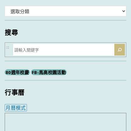
分
類
搜尋
搜
:::
尋
80週年校慶
FB-馬高校園活動
行事曆
月曆模式
內嵌行事曆為視覺預覽，完整行事曆內容請使用