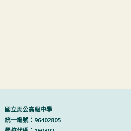
:::
國立馬公高級中學
統一編號：96402805
學校代碼：160302