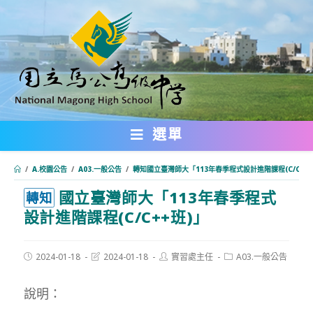
跳
轉
至
主
要
內
選單
容
/
A.校園公告
/
A03.一般公告
/
轉知國立臺灣師大「113年春季程式設計進階課程(C/C++
國立臺灣師大「113年春季程式
:::
轉知
設計進階課程(C/C++班)」
Post
Post
Post
Post
2024-01-18
2024-01-18
實習處主任
A03.一般公告
published:
last
author:
category:
modified:
說明：