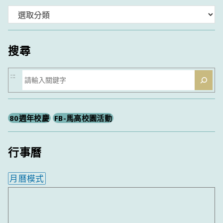
分
類
搜尋
搜
:::
尋
80週年校慶
FB-馬高校園活動
行事曆
月曆模式
內嵌行事曆為視覺預覽，完整行事曆內容請使用