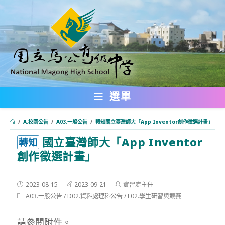
跳
轉
至
主
要
內
選單
容
/
A.校園公告
/
A03.一般公告
/
轉知國立臺灣師大「App Inventor創作徵選計畫」
國立臺灣師大「App Inventor
:::
轉知
創作徵選計畫」
Post
Post
Post
2023-08-15
2023-09-21
實習處主任
published:
last
author:
Post
A03.一般公告
/
D02.資料處理科公告
/
F02.學生研習與競賽
modified:
category:
請參閱附件。