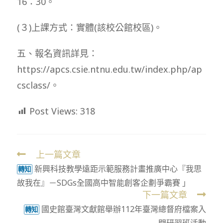
16：30。
(３)上課方式：實體(該校公館校區)。
五、報名資訊詳見：
https://apcs.csie.ntnu.edu.tw/index.php/ap
csclass/。
Post Views:
318
上一篇文章
Read
新興科技教學遠距示範服務計畫推廣中心『我思
more
轉知
故我在』－SDGs全國高中智能創客企劃爭霸賽 」
articles
下一篇文章
國史館臺灣文獻館舉辦112年臺灣總督府檔案入
轉知
門研習班活動