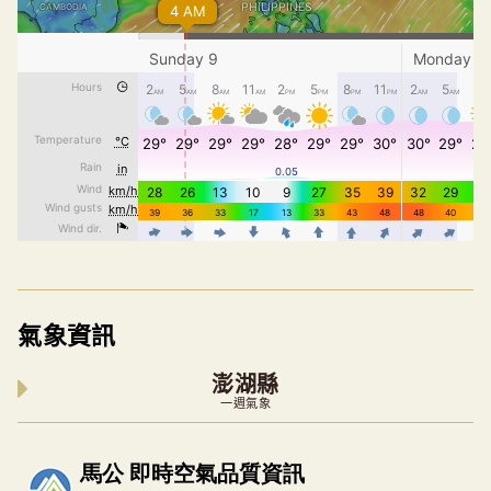
氣象資訊
澎湖縣
一週氣象
內嵌空氣品質小工具為視覺預覽，完整即時空氣