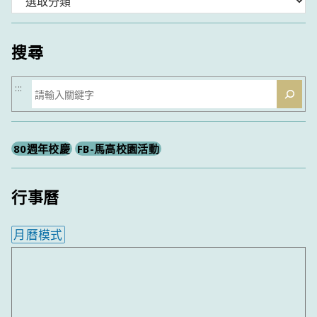
類
搜尋
搜
:::
尋
80週年校慶
FB-馬高校園活動
行事曆
月曆模式
內嵌行事曆為視覺預覽，完整行事曆內容請使用