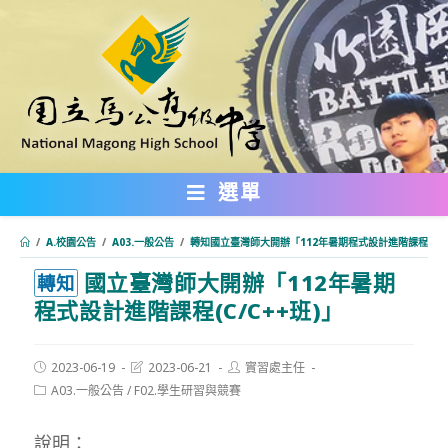
跳
轉
至
主
要
內
選單
容
/
A.校園公告
/
A03.一般公告
/
轉知國立臺灣師大開辦「112年暑期程式設計進階課程(C/C
國立臺灣師大開辦「112年暑期
:::
轉知
程式設計進階課程(C/C++班)」
Post
Post
Post
2023-06-19
2023-06-21
實習處主任
published:
last
author:
Post
A03.一般公告
/
F02.學生研習與競賽
modified:
category:
說明：