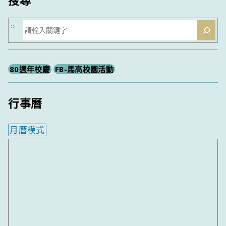
搜
:::
尋
80週年校慶
FB-馬高校園活動
行事曆
月曆模式
內嵌行事曆為視覺預覽，完整行事曆內容請使用