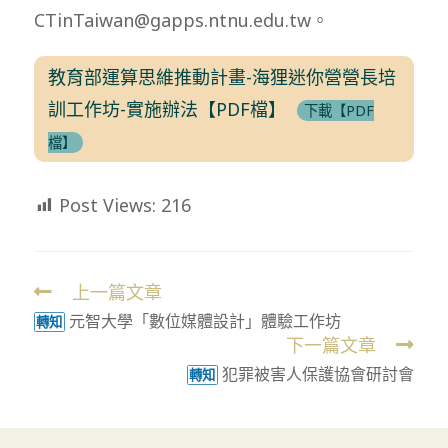
CTinTaiwan@gapps.ntnu.edu.tw。
教育部運算思維推動計畫-海狸迷你營營長培
訓工作坊-實施辦法【PDF檔】
下載【PDF
檔】
Post Views:
216
上一篇文章
Read
元智大學「數位媒體設計」體驗工作坊
more
轉知
下一篇文章
articles
犯罪被害人保護協會研討會
轉知