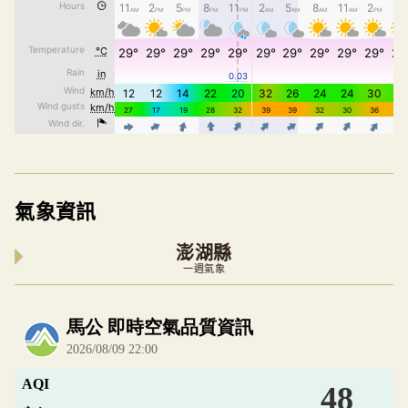
氣象資訊
澎湖縣
一週氣象
內嵌空氣品質小工具為視覺預覽，完整即時空氣