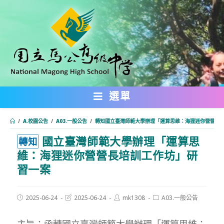
跳
轉
至
主
要
內
選單
容
/
A.校園公告
/
A03.一般公告
/
轉知國立臺灣師範大學辦理「運算思維：海狸迷你營營長
國立臺灣師範大學辦理「運算思
:::
轉知
維：海狸迷你營營長培訓工作坊」研
習一案
Post
Post
Post
Post
2025-06-24
2025-06-24
mk1308
A03.一般公告
published:
last
author:
category:
modified:
主旨：函轉國立臺灣師範大學辦理「運算思維：