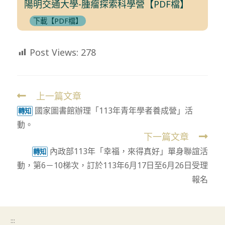
陽明交通大學-腫瘤探索科學營【PDF檔】
下載【PDF檔】
Post Views:
278
上一篇文章
Read
國家圖書館辦理「113年青年學者養成營」活
more
轉知
動。
articles
下一篇文章
內政部113年「幸福，來得真好」單身聯誼活
轉知
動，第6－10梯次，訂於113年6月17日至6月26日受理
報名
:::