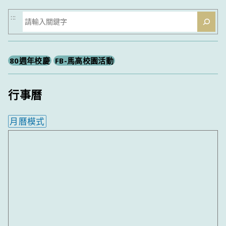
搜
:::
尋
80週年校慶
FB-馬高校園活動
行事曆
月曆模式
內嵌行事曆為視覺預覽，完整行事曆內容請使用