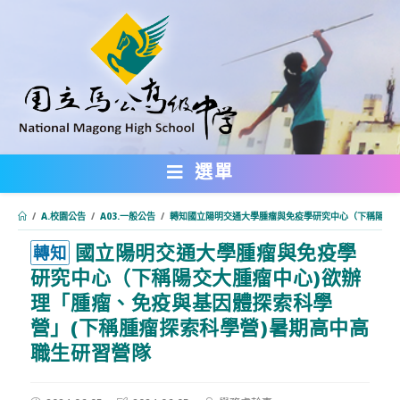
跳
轉
至
主
要
內
選單
容
/
A.校園公告
/
A03.一般公告
/
轉知國立陽明交通大學腫瘤與免疫學研究中心（下稱陽交大
國立陽明交通大學腫瘤與免疫學
:::
轉知
研究中心（下稱陽交大腫瘤中心)欲辦
理「腫瘤、免疫與基因體探索科學
營」(下稱腫瘤探索科學營)暑期高中高
職生研習營隊