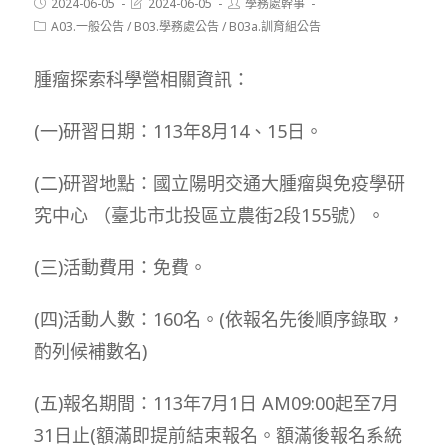
Post
Post
Post
2024-06-05
2024-06-05
學務處幹事
published:
last
author:
Post
A03.一般公告
/
B03.學務處公告
/
B03a.訓育組公告
modified:
category:
腫瘤探索科學營相關資訊：
(一)研習日期：113年8月14、15日。
(二)研習地點：國立陽明交通大腫瘤與免疫學研
究中心 （臺北市北投區立農街2段155號）。
(三)活動費用：免費。
(四)活動人數：160名。(依報名先後順序錄取，
酌列候補數名)
(五)報名期間：113年7月1日 AM09:00起至7月
31日止(額滿即提前結束報名。額滿後報名系統