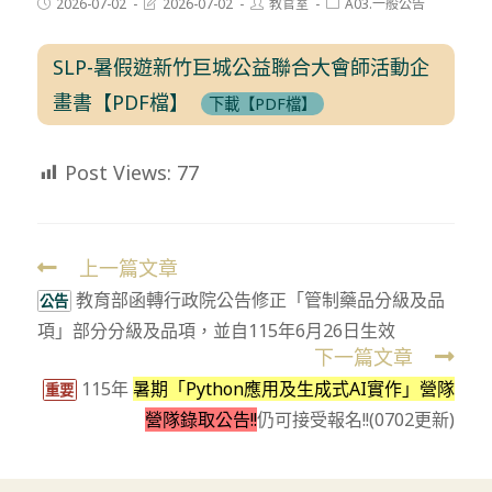
Post
Post
Post
Post
2026-07-02
2026-07-02
教官室
A03.一般公告
published:
last
author:
category:
modified:
SLP-暑假遊新竹巨城公益聯合大會師活動企
畫書【PDF檔】
下載【PDF檔】
Post Views:
77
上一篇文章
Read
教育部函轉行政院公告修正「管制藥品分級及品
more
公告
項」部分分級及品項，並自115年6月26日生效
articles
下一篇文章
115年
暑期「Python應用及生成式AI實作」營隊
重要
營隊錄取公告!!
仍可接受報名!!(0702更新)