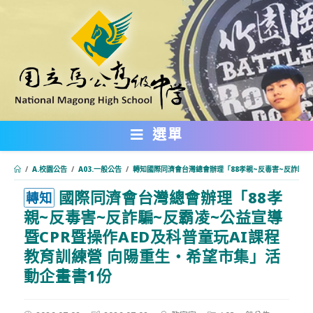
跳
轉
至
主
要
內
選單
容
/
A.校園公告
/
A03.一般公告
/
轉知國際同濟會台灣總會辦理「88孝親~反毒害~反詐騙~
國際同濟會台灣總會辦理「88孝
:::
轉知
親~反毒害~反詐騙~反霸凌~公益宣導
暨CPR暨操作AED及科普童玩AI課程
教育訓練營 向陽重生・希望市集」活
動企畫書1份