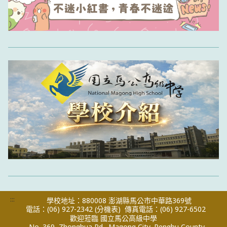
:::
學校地址：880008 澎湖縣馬公市中華路369號
電話：(06) 927-2342
(分機表)
傳真電話：(06) 927-6502
歡迎蒞臨 國立馬公高級中學
No. 369, Zhonghua Rd., Magong City, Penghu County