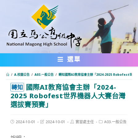
跳
轉
至
主
要
內
選單
容
/
A.校園公告
/
A03.一般公告
/
轉知國際AI教育協會主辦「2024-2025 Robofest
國際AI教育協會主辦「2024-
:::
轉知
2025 Robofest世界機器人大賽台灣
選拔賽預賽」
Post
Post
Post
Post
2024-10-01
2024-10-01
實習處主任
A03.一般公告
published:
last
author:
category:
modified:
說明：