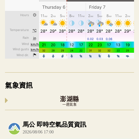
氣象資訊
澎湖縣
一週氣象
內嵌空氣品質小工具為視覺預覽，完整即時空氣