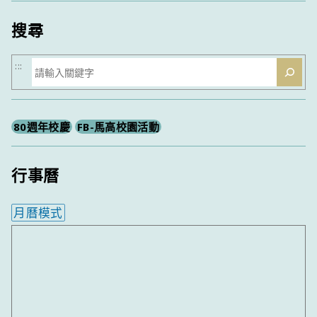
類
搜尋
搜
:::
尋
80週年校慶
FB-馬高校園活動
行事曆
月曆模式
內嵌行事曆為視覺預覽，完整行事曆內容請使用