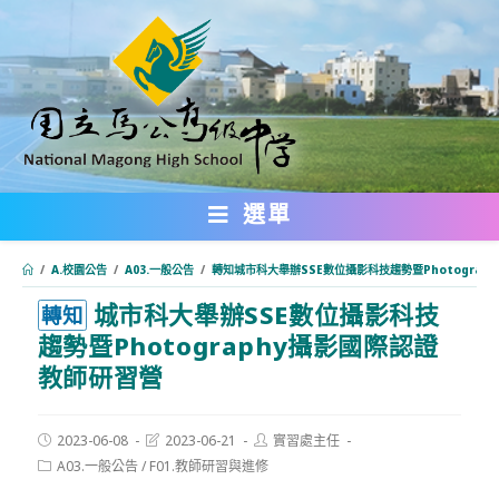
跳
轉
至
主
要
內
選單
容
/
A.校園公告
/
A03.一般公告
/
轉知城市科大舉辦SSE數位攝影科技趨勢暨Photograp
城市科大舉辦SSE數位攝影科技
:::
轉知
趨勢暨Photography攝影國際認證
教師研習營
Post
Post
Post
2023-06-08
2023-06-21
實習處主任
published:
last
author:
Post
A03.一般公告
/
F01.教師研習與進修
modified:
category: