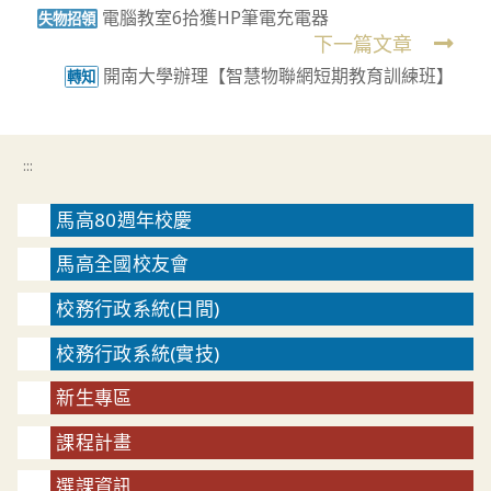
電腦教室6拾獲HP筆電充電器
more
失物招領
下一篇文章
articles
開南大學辦理【智慧物聯網短期教育訓練班】
轉知
:::
馬高80週年校慶
馬高全國校友會
校務行政系統(日間)
校務行政系統(實技)
新生專區
課程計畫
選課資訊