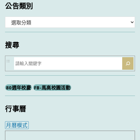
公告類別
分
類
搜尋
搜
:::
尋
80週年校慶
FB-馬高校園活動
行事曆
月曆模式
內嵌行事曆為視覺預覽，完整行事曆內容請使用