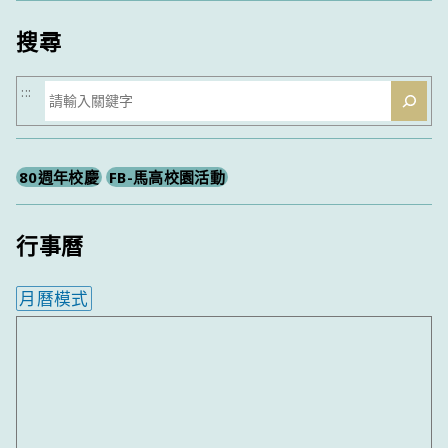
類
搜尋
搜
:::
尋
80週年校慶
FB-馬高校園活動
行事曆
月曆模式
內嵌行事曆為視覺預覽，完整行事曆內容請使用