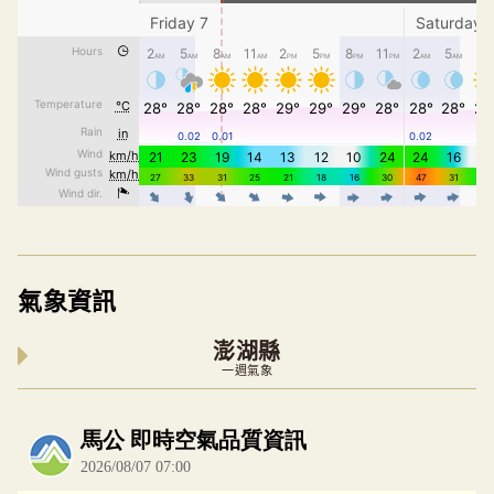
氣象資訊
澎湖縣
一週氣象
內嵌空氣品質小工具為視覺預覽，完整即時空氣