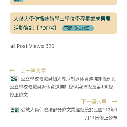
大葉大學傳播藝術學士學位學程畢業成果展
活動資訊【PDF檔】
下載【PDF檔】
Post Views:
320
上一篇文章
Read
公立學校教職員個人專戶制退休資遣撫卹條例與
more
公告
公立學校教職員退休資遣撫卹條例第98條及第100條
articles
修正條文
下一篇文章
公教人員保險法部分條文業經總統於民國112年1
公告
月11日修正公布