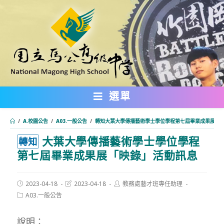
跳
轉
至
主
要
內
選單
容
/
A.校園公告
/
A03.一般公告
/
轉知大葉大學傳播藝術學士學位學程第七屆畢業成果展「
大葉大學傳播藝術學士學位學程
:::
轉知
第七屆畢業成果展「映錄」活動訊息
Post
Post
Post
2023-04-18
2023-04-18
教務處藝才班專任助理
published:
last
author:
Post
A03.一般公告
modified:
category:
說明：