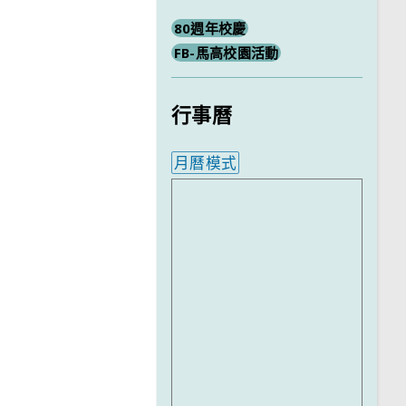
80週年校慶
FB-馬高校園活動
行事曆
月曆模式
內嵌行事曆為視覺預覽，完