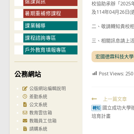
選課資訊
校協助承辦「2025
及114年04月26
暑期重補修課程
課業輔導
二、敬請轉知貴校
課程諮詢專區
三、相關訊息請上活動網站查
戶外教育填報專區
宏國德霖科技大學2
公務網站
Post Views:
250
公版網站編輯說明
差勤系統
Read
上一篇文章
公文系統
國立成功大學
more
轉知
教育雲信箱
培育計畫
articles
教職員工信箱
請購系統