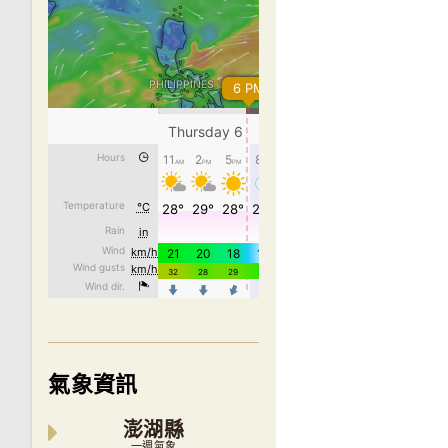
氣象資訊
澎湖縣
一週氣象