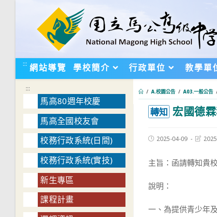
跳
轉
至
主
要
:::
網站導覽
學校簡介
行政單位
教學單
內
容
:::
/
A.校園公告
/
A03.一般公告
馬高80週年校慶
宏國德霖
:::
轉知
馬高全國校友會
Post
Post
2025-04-09
2025
校務行政系統(日間)
published:
last
modifie
校務行政系統(實技)
主旨：函請轉知貴校
新生專區
說明：
課程計畫
一、為提供青少年