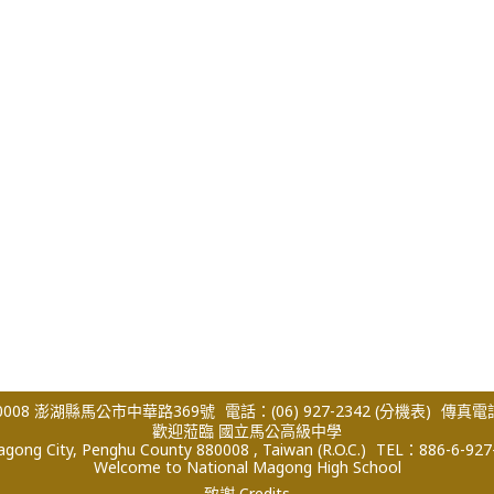
008 澎湖縣馬公市中華路369號
電話：(06) 927-2342
(分機表)
傳真電話：
歡迎蒞臨 國立馬公高級中學
ong City, Penghu County 880008 , Taiwan (R.O.C.)
TEL：886-6-927
Welcome to National Magong High School
致謝 Credits