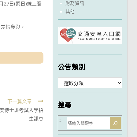
財務資訊
27日(週日)線上賽
其他
公差假參與。
公告類別
分
類
下一篇文章
搜尋
年度博士班考試入學招
生訊息
搜
:::
尋