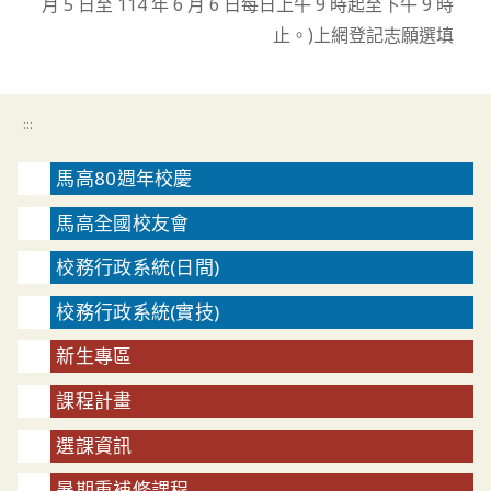
月 5 日至 114 年 6 月 6 日每日上午 9 時起至下午 9 時
止。)上網登記志願選填
:::
馬高80週年校慶
馬高全國校友會
校務行政系統(日間)
校務行政系統(實技)
新生專區
課程計畫
選課資訊
暑期重補修課程