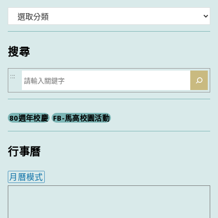
分
類
搜尋
搜
:::
尋
80週年校慶
FB-馬高校園活動
行事曆
月曆模式
內嵌行事曆為視覺預覽，完整行事曆內容請使用