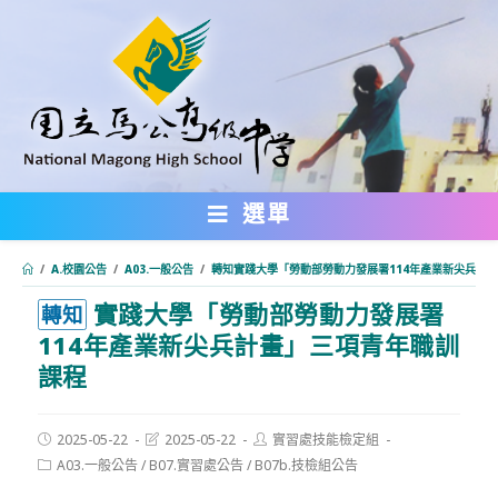
跳
轉
至
主
要
內
選單
容
/
A.校園公告
/
A03.一般公告
/
轉知實踐大學「勞動部勞動力發展署114年產業新尖兵計
實踐大學「勞動部勞動力發展署
:::
轉知
114年產業新尖兵計畫」三項青年職訓
課程
Post
Post
Post
2025-05-22
2025-05-22
實習處技能檢定組
published:
last
author:
Post
A03.一般公告
/
B07.實習處公告
/
B07b.技檢組公告
modified:
category: