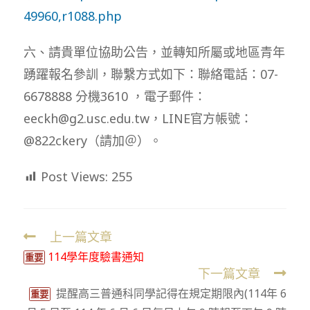
49960,r1088.php
六、請貴單位協助公告，並轉知所屬或地區青年
踴躍報名參訓，聯繫方式如下：聯絡電話：07-
6678888 分機3610 ，電子郵件：
eeckh@g2.usc.edu.tw，LINE官方帳號：
@822ckery（請加＠）。
Post Views:
255
上一篇文章
Read
114學年度驗書通知
more
重要
下一篇文章
articles
提醒高三普通科同學記得在規定期限內(114年 6
重要