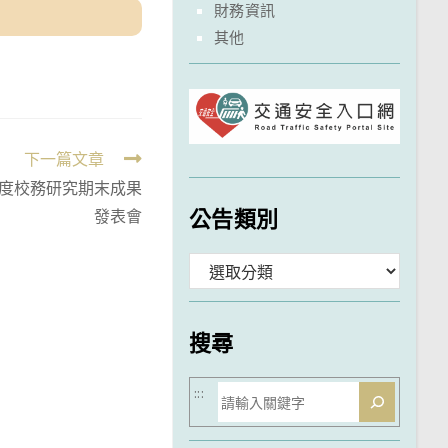
財務資訊
其他
下一篇文章
年度校務研究期末成果
公告類別
發表會
分
類
搜尋
搜
:::
尋