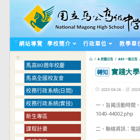
跳
轉
至
主
要
:::
網站導覽
學校簡介
行政單位
教學單
內
容
:::
/
A.校園公告
/
A03.一般公告
馬高80週年校慶
實踐大學
:::
轉知
馬高全國校友會
Post
Post
2023-04-26
2023
校務行政系統(日間)
published:
last
modifie
校務行政系統(實技)
一、旨揭活動時間、內容詳
1040-44002.php
新生專區
課程計畫
二、聯絡資訊：電話07-