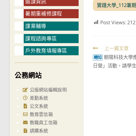
選課資訊
實踐大學_112暑
暑期重補修課程
Post Views:
212
課業輔導
課程諮詢專區
Read
上一篇文章
戶外教育填報專區
朝陽科技大學
more
轉知
日營」活動，請學
articles
公務網站
公版網站編輯說明
差勤系統
公文系統
教育雲信箱
教職員工信箱
請購系統