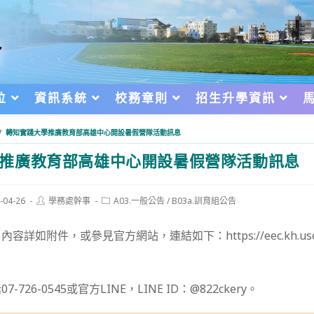
位
資訊系統
校務章則
招生升學資訊
/
轉知實踐大學推廣教育部高雄中心開設暑假營隊活動訊息
推廣教育部高雄中心開設暑假營隊活動訊息
Post
Post
-04-26
學務處幹事
A03.一般公告
/
B03a.訓育組公告
author:
category:
d:
如附件，或參見官方網站，連結如下：https://eec.kh.usc.edu
726-0545或官方LINE，LINE ID：@822ckery。