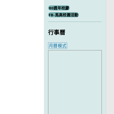
80週年校慶
FB-馬高校園活動
行事曆
月曆模式
內嵌行事曆為視覺預覽，完