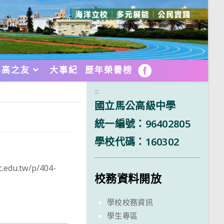
馬高之友
大事紀
歷年榮譽榜
FB
:::
國立馬公高級中學
統一編號：96402805
學校代碼：160302
.tw/p/404-
校務資料開放
學校校務資訊
學生專區