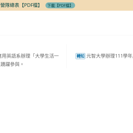
期營隊總表【PDF檔】
下載【PDF檔】
應用英語系辦理「大學生活一
元智大學辦理111學
轉知
生踴躍參與。