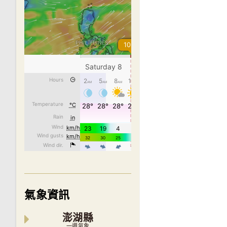
氣象資訊
澎湖縣
一週氣象