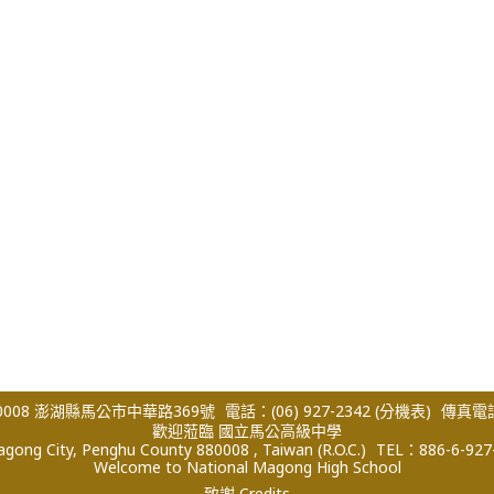
008 澎湖縣馬公市中華路369號
電話：(06) 927-2342
(分機表)
傳真電話：
歡迎蒞臨 國立馬公高級中學
ong City, Penghu County 880008 , Taiwan (R.O.C.)
TEL：886-6-927
Welcome to National Magong High School
致謝 Credits