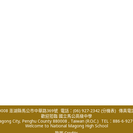
008 澎湖縣馬公市中華路369號
電話：(06) 927-2342
(分機表)
傳真電話：
歡迎蒞臨 國立馬公高級中學
ong City, Penghu County 880008 , Taiwan (R.O.C.)
TEL：886-6-927
Welcome to National Magong High School
致謝 Credits