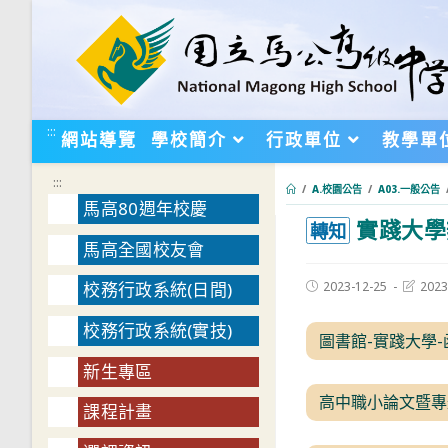
跳
轉
至
主
要
:::
網站導覽
學校簡介
行政單位
教學單
內
容
:::
/
A.校園公告
/
A03.一般公告
馬高80週年校慶
實踐大學
:::
轉知
馬高全國校友會
Post
Post
2023-12-25
2023
校務行政系統(日間)
published:
last
modifie
校務行政系統(實技)
圖書館-實踐大學-
新生專區
高中職小論文暨專
課程計畫