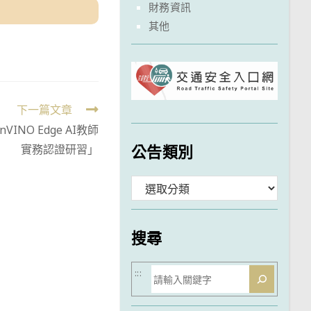
財務資訊
其他
下一篇文章
VINO Edge AI教師
公告類別
實務認證研習」
分
類
搜尋
搜
:::
尋