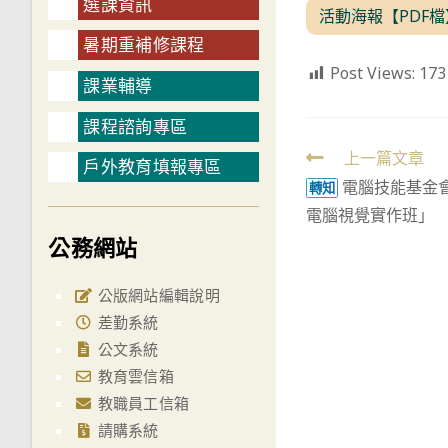
選課資訊
活動海報【PDF檔
暑期重補修課程
Post Views:
173
課業輔導
課程諮詢專區
Read
上一篇文章
戶外教育填報專區
電腦技能基金會「NV
more
轉知
電腦視覺實作班」
articles
公務網站
公版網站編輯說明
差勤系統
公文系統
教育雲信箱
教職員工信箱
請購系統