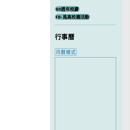
80週年校慶
FB-馬高校園活動
行事曆
月曆模式
內嵌行事曆為視覺預覽，完