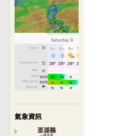
氣象資訊
澎湖縣
一週氣象