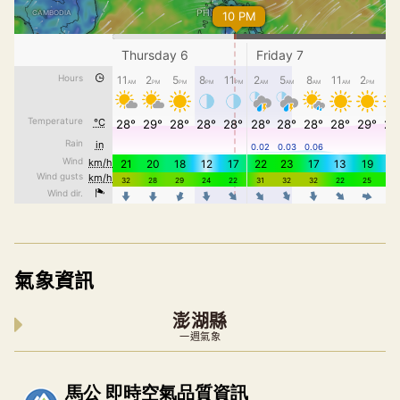
氣象資訊
澎湖縣
一週氣象
內嵌空氣品質小工具為視覺預覽，完整即時空氣