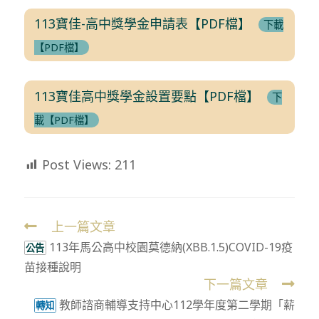
113寶佳-高中獎學金申請表【PDF檔】
下載
【PDF檔】
113寶佳高中獎學金設置要點【PDF檔】
下
載【PDF檔】
Post Views:
211
上一篇文章
Read
113年馬公高中校園莫德納(XBB.1.5)COVID-19疫
more
公告
苗接種說明
articles
下一篇文章
教師諮商輔導支持中心112學年度第二學期「薪
轉知