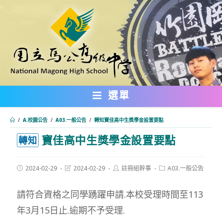
跳
轉
至
主
要
內
選單
容
/
A.校園公告
/
A03.一般公告
/
轉知寶佳高中生獎學金設置要點
寶佳高中生獎學金設置要點
:::
轉知
Post
Post
Post
Post
2024-02-29
2024-02-29
註冊組幹事
A03.一般公告
published:
last
author:
category:
modified:
請符合資格之同學踴躍申請.本校受理時間至113
年3月15日止.逾期不予受理.