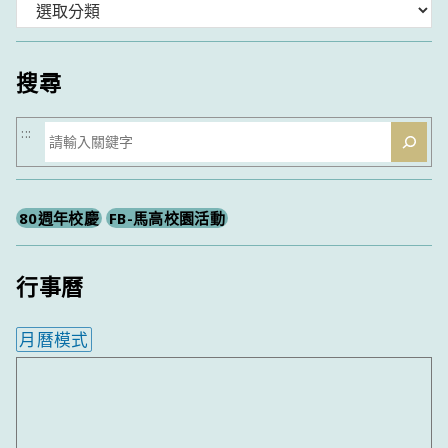
分
類
搜尋
搜
:::
尋
80週年校慶
FB-馬高校園活動
行事曆
月曆模式
內嵌行事曆為視覺預覽，完整行事曆內容請使用