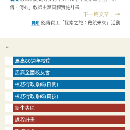
more
傳．傳心」教師主題團體實施計畫
articles
下一篇文章
銘傳資工「探索之旅：啟航未來」活動
轉知
:::
馬高80週年校慶
馬高全國校友會
校務行政系統(日間)
校務行政系統(實技)
新生專區
課程計畫