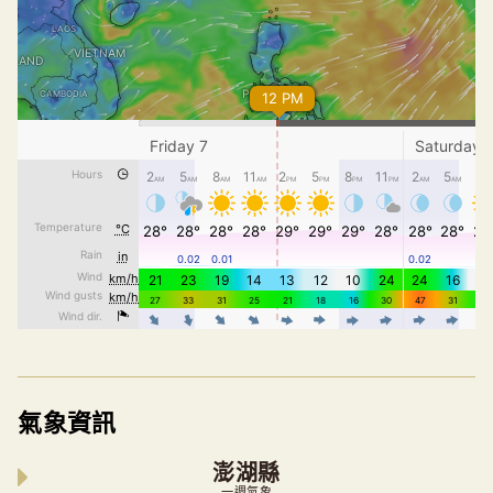
氣象資訊
澎湖縣
一週氣象