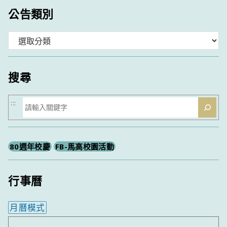
公告類別
分
類
搜尋
搜
:::
尋
80週年校慶
FB-馬高校園活動
行事曆
月曆模式
內嵌行事曆為視覺預覽，完整行事曆內容請使用