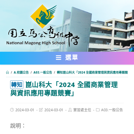
跳
轉
至
主
要
內
選單
容
/
A.校園公告
/
A03.一般公告
/
轉知崑山科大「2024 全國商業管理與資訊應用專題競賽」
崑山科大「2024 全國商業管理
:::
轉知
與資訊應用專題競賽」
Post
Post
Post
Post
2024-03-01
2024-03-01
實習處主任
A03.一般公告
published:
last
author:
category:
modified:
說明：