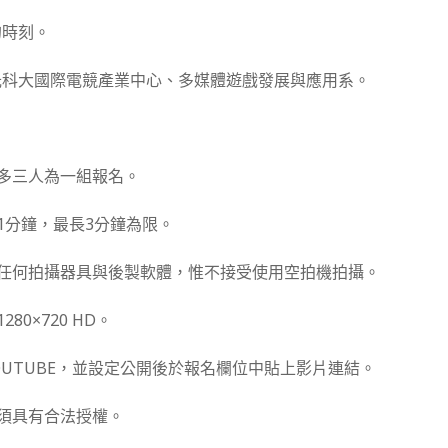
的時刻。
光科大國際電競產業中心、多媒體遊戲發展與應用系。
：
最多三人為一組報名。
短1分鐘，最長3分鐘為限。
定任何拍攝器具與後製軟體，惟不接受使用空拍機拍攝。
80×720 HD。
YOUTUBE，並設定公開後於報名欄位中貼上影片連結。
皆須具有合法授權。