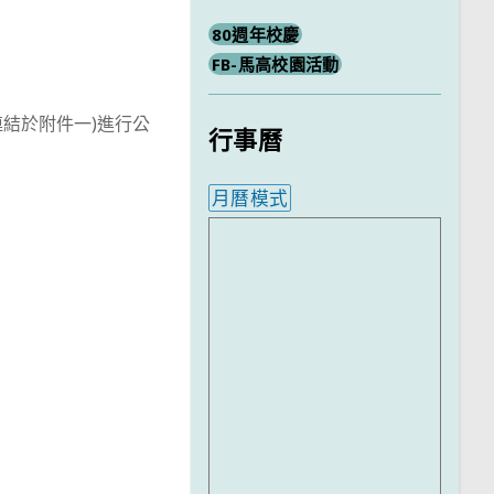
80週年校慶
FB-馬高校園活動
連結於附件一)進行公
行事曆
月曆模式
。
內嵌行事曆為視覺預覽，完