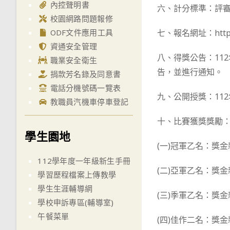
內控聲明書
六、計分標準：評審
校園網路問題報修
ODF文件應用工具
七、報名網址：https:
資通安全管理
八、得獎公告：112
職業安全衛生
告，並進行通知。
捐款芳名錄及同意書
電話分機號碼一覽表
九、公開授獎：11
教職員汽機車停車登記
十、比賽獲獎獎勵
學生園地
(一)冠軍乙名：獎金
112學年度一年級新生手冊
(二)亞軍乙名：獎金
學習歷程檔案上傳教學
學生生涯輔導網
(三)季軍乙名：獎金
學校申訴專區(輔導室)
午餐菜單
(四)佳作二名：獎金