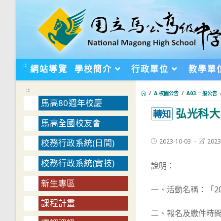
跳
轉
至
主
要
:::
網站導覽
學校簡介
行政單位
教學單
內
容
:::
/
A.校園公告
/
A03.一般公告
馬高80週年校慶
弘光科大
:::
轉知
馬高全國校友會
Post
Post
2023-10-03
2023
校務行政系統(日間)
published:
last
modifie
校務行政系統(實技)
說明：
新生專區
一、活動名稱：「2
課程計畫
二、報名及繳件時間：