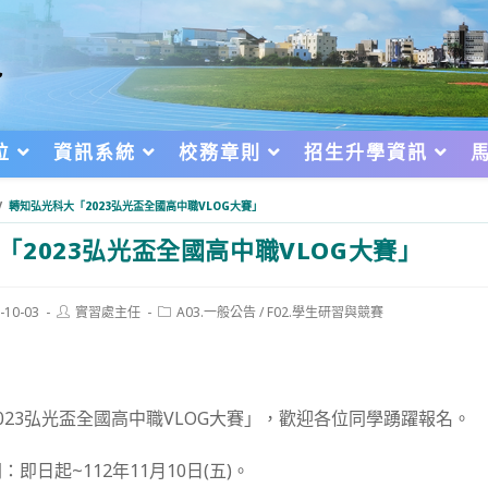
位
資訊系統
校務章則
招生升學資訊
/
轉知弘光科大「2023弘光盃全國高中職VLOG大賽」
「2023弘光盃全國高中職VLOG大賽」
Post
Post
-10-03
實習處主任
A03.一般公告
/
F02.學生研習與競賽
author:
category:
d:
023弘光盃全國高中職VLOG大賽」，歡迎各位同學踴躍報名。
即日起~112年11月10日(五)。