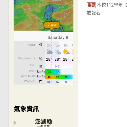
本校112學年
more
重要
放報名
articles
氣象資訊
澎湖縣
一週氣象