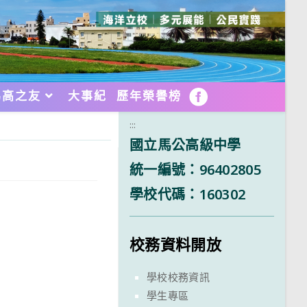
馬高之友
大事紀
歷年榮譽榜
FB
:::
國立馬公高級中學
統一編號：96402805
學校代碼：160302
校務資料開放
學校校務資訊
學生專區