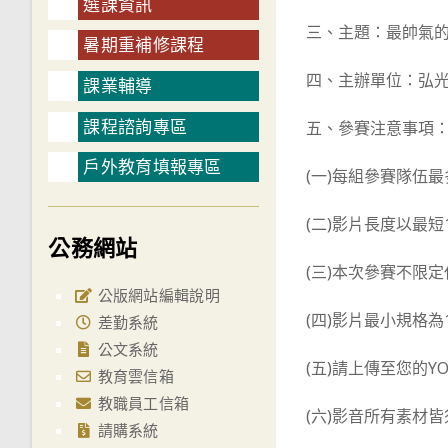
選課資訊
三、主題：最帥氣
暑期重補修課程
四、主辦單位：弘
課業輔導
課程諮詢專區
五、參賽注意事項
戶外教育填報專區
(一)每組參賽隊伍
(二)影片長度以最
公務網站
(三)本次參賽不限
公版網站編輯說明
(四)影片最小規格為12
差勤系統
公文系統
(五)請上傳至您的
教育雲信箱
教職員工信箱
(六)影音所有素材
請購系統