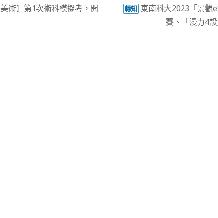
【美術】第1次術科模擬考，開
東南科大2023「景觀
轉知
賽、「漫力4