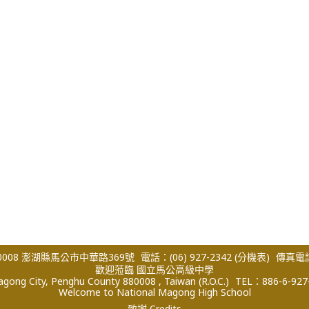
008 澎湖縣馬公市中華路369號
電話：(06) 927-2342
(分機表)
傳真電話：
歡迎蒞臨 國立馬公高級中學
ong City, Penghu County 880008 , Taiwan (R.O.C.)
TEL：886-6-927
Welcome to National Magong High School
致謝 Credits