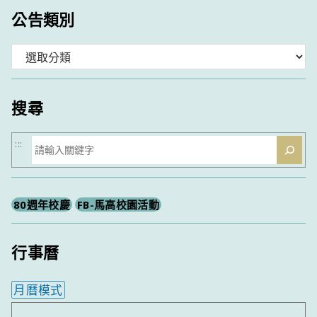
公告類別
分
類
搜尋
搜
:::
尋
80週年校慶
FB-馬高校園活動
行事曆
月曆模式
內嵌行事曆為視覺預覽，完整行事曆內容請使用