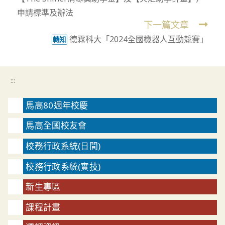
articles
申請標準及辦法
下一篇文章
德霖科大「2024全國機器人互動競賽」
轉知
:::
馬高80週年校慶
馬高全國校友會
校務行政系統(日間)
校務行政系統(實技)
新生專區
課程計畫