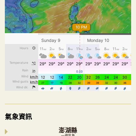
氣象資訊
澎湖縣
一週氣象