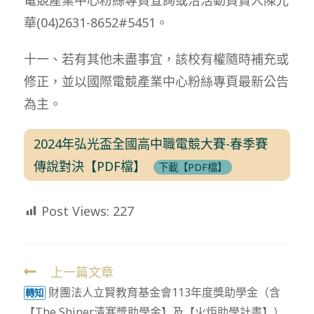
華(04)2631-8652#5451。
十一、若有其他未盡事宜，該校有權隨時補充或
修正，並以國際電競產業中心粉絲專頁最新公告
為主。
2024年弘光盃全國高中職電競大賽-春季賽
傳說對決【PDF檔】
下載【PDF檔】
Post Views:
227
上一篇文章
Read
財團法人立賢教育基金會113年度獎助學金（含
more
轉知
【The Shiner清寒獎助學金】及【火炬助學計畫】）