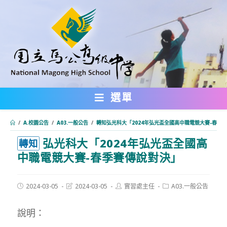
跳
轉
至
主
要
內
選單
容
/
A.校園公告
/
A03.一般公告
/
轉知弘光科大「2024年弘光盃全國高中職電競大賽-春季
弘光科大「2024年弘光盃全國高
:::
轉知
中職電競大賽-春季賽傳說對決」
Post
Post
Post
Post
2024-03-05
2024-03-05
實習處主任
A03.一般公告
published:
last
author:
category:
modified:
說明：