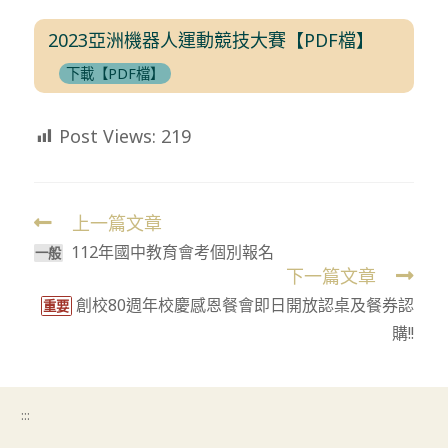
2023亞洲機器人運動競技大賽【PDF檔】
下載【PDF檔】
Post Views:
219
上一篇文章
Read
112年國中教育會考個別報名
more
一般
下一篇文章
articles
創校80週年校慶感恩餐會即日開放認桌及餐券認
重要
購!!
:::