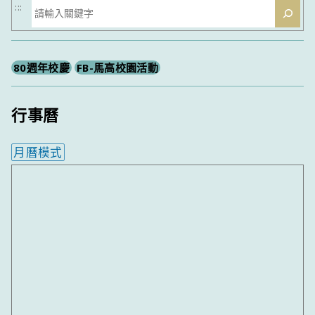
搜
:::
尋
80週年校慶
FB-馬高校園活動
行事曆
月曆模式
內嵌行事曆為視覺預覽，完整行事曆內容請使用