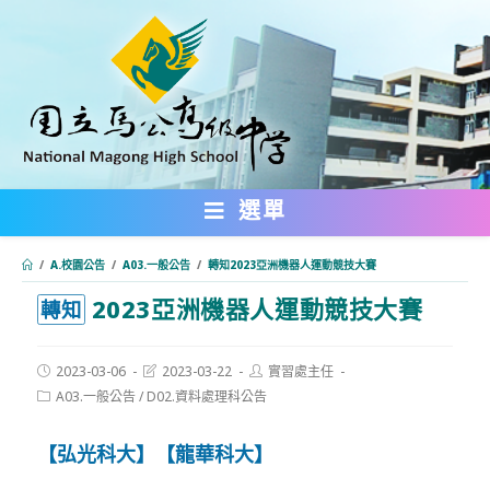
跳
轉
至
主
要
內
選單
容
/
A.校園公告
/
A03.一般公告
/
轉知2023亞洲機器人運動競技大賽
2023亞洲機器人運動競技大賽
:::
轉知
Post
Post
Post
2023-03-06
2023-03-22
實習處主任
published:
last
author:
Post
A03.一般公告
/
D02.資料處理科公告
modified:
category:
【弘光科大】【龍華科大】