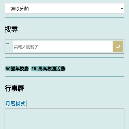
分
類
搜尋
搜
:::
尋
80週年校慶
FB-馬高校園活動
行事曆
月曆模式
內嵌行事曆為視覺預覽，完整行事曆內容請使用