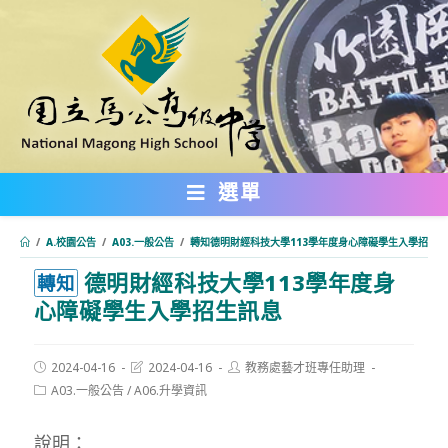
跳
轉
至
主
要
內
選單
容
/
A.校園公告
/
A03.一般公告
/
轉知德明財經科技大學113學年度身心障礙學生入學招生
德明財經科技大學113學年度身
:::
轉知
心障礙學生入學招生訊息
Post
Post
Post
2024-04-16
2024-04-16
教務處藝才班專任助理
published:
last
author:
Post
A03.一般公告
/
A06.升學資訊
modified:
category:
說明：