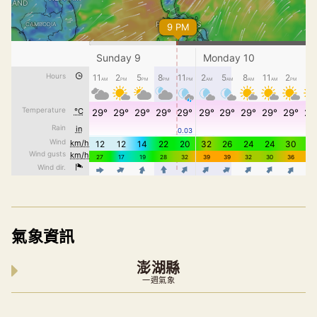
氣象資訊
澎湖縣
一週氣象