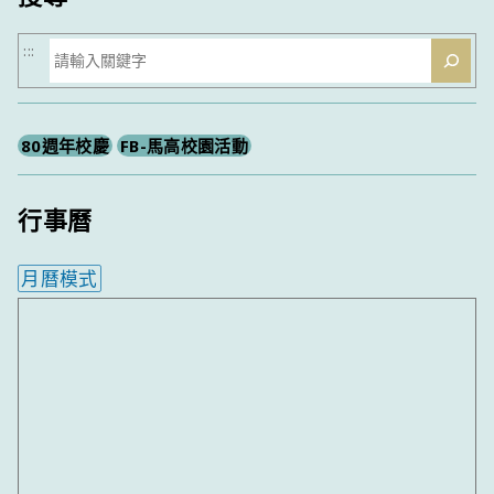
搜
:::
尋
80週年校慶
FB-馬高校園活動
行事曆
月曆模式
內嵌行事曆為視覺預覽，完整行事曆內容請使用