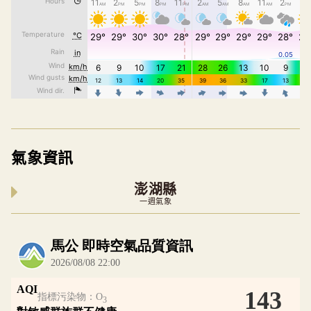
氣象資訊
澎湖縣
一週氣象
內嵌空氣品質小工具為視覺預覽，完整即時空氣