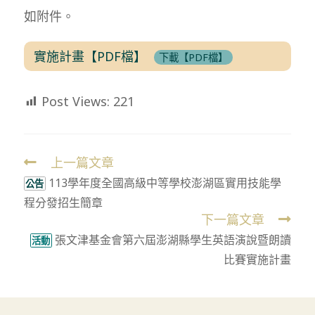
如附件。
實施計畫【PDF檔】
下載【PDF檔】
Post Views:
221
上一篇文章
Read
113學年度全國高級中等學校澎湖區實用技能學
more
公告
程分發招生簡章
articles
下一篇文章
張文津基金會第六屆澎湖縣學生英語演說暨朗讀
活動
比賽實施計畫