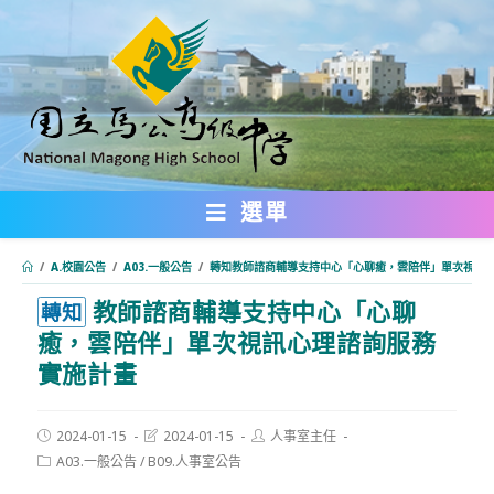
跳
轉
至
主
要
內
選單
容
/
A.校園公告
/
A03.一般公告
/
轉知教師諮商輔導支持中心「心聊癒，雲陪伴」單次視訊
教師諮商輔導支持中心「心聊
:::
轉知
癒，雲陪伴」單次視訊心理諮詢服務
實施計畫
Post
Post
Post
2024-01-15
2024-01-15
人事室主任
published:
last
author:
Post
A03.一般公告
/
B09.人事室公告
modified:
category: