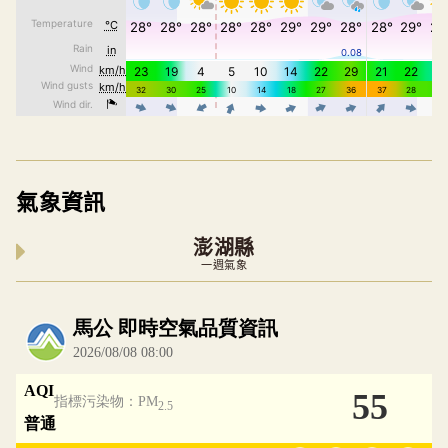
氣象資訊
澎湖縣
一週氣象
內嵌空氣品質小工具為視覺預覽，完整即時空氣