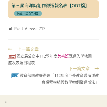
第三屆海洋詩創作徵選報名表【ODT檔】
下載【ODT檔】
Post Views:
213
上一篇文章
Read
國立馬公高中112學年度
美術班
甄選入學地圖、
more
重要
座次表及日程表
articles
下一篇文章
教育部國教署辦理「112年度戶外教育暨海洋教
轉知
育課程模組與教學案例徵選辦法」
:::