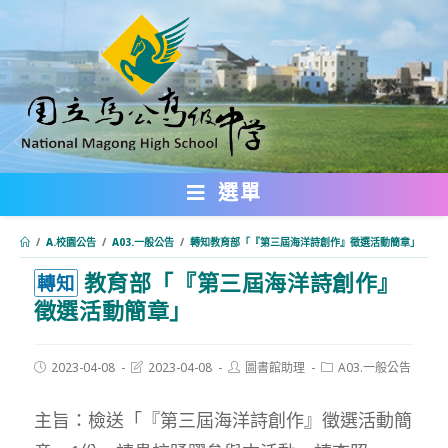
跳
轉
至
主
要
內
選單
容
/
A.校園公告
/
A03.一般公告
/
轉知教育部「『第三屆海洋詩創作』徵選活動簡章」
教育部「『第三屆海洋詩創作』
:::
轉知
徵選活動簡章」
Post
Post
Post
Post
2023-04-08
2023-04-08
圖書館助理
A03.一般公告
published:
last
author:
category:
modified:
主旨：檢送「『第三屆海洋詩創作』徵選活動簡