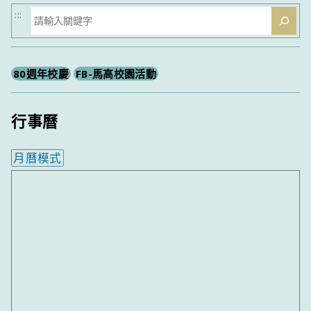
搜
:::
尋
80週年校慶
FB-馬高校園活動
行事曆
月曆模式
內嵌行事曆為視覺預覽，完整行事曆內容請使用