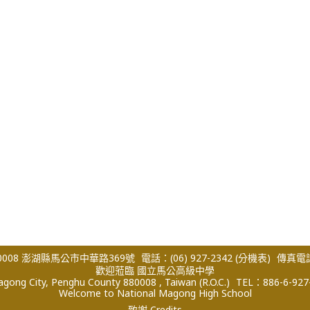
008 澎湖縣馬公市中華路369號
電話：(06) 927-2342
(分機表)
傳真電話：
歡迎蒞臨 國立馬公高級中學
ong City, Penghu County 880008 , Taiwan (R.O.C.)
TEL：886-6-927
Welcome to National Magong High School
致謝 Credits