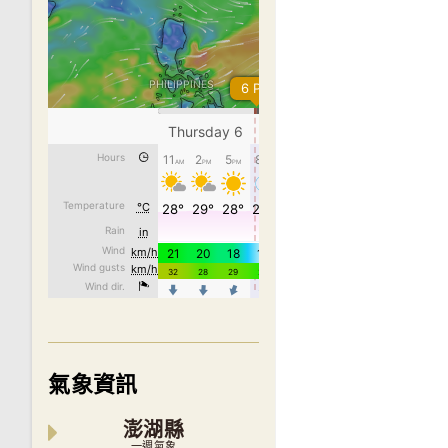
氣象資訊
澎湖縣
一週氣象