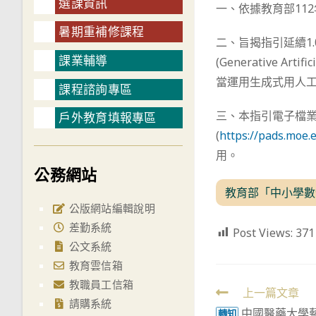
選課資訊
一、依據教育部112年
暑期重補修課程
二、旨揭指引延續1
課業輔導
(Generative 
當運用生成式用人
課程諮詢專區
三、本指引電子檔業
戶外教育填報專區
(
https://pads.moe.
用。
公務網站
教育部「中小學數位
公版網站編輯說明
差勤系統
Post Views:
371
公文系統
教育雲信箱
教職員工信箱
Read
上一篇文章
請購系統
中國醫藥大學藝
轉知