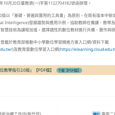
10月20日臺教資(一)字第1122704182號函辦理。
.0版以「基礎、普遍與實用的工具書」為原則，在既有版本中新
Artificial Intelligence)發展趨勢與應用示例，協助教師在備課
工智慧技術為課程加值，選擇適性的數位教材進行共備、實作與
登載於教育部推動中小學數位學習精進方案入口網/資料下載
edu.tw/
)及教育雲數位學習入口網(
https://elearning.cloud.edu.
教學指引2.0版」【PDF檔】
下載【PDF檔】
術治療工作坊(新竹班)
臺南二
轉知