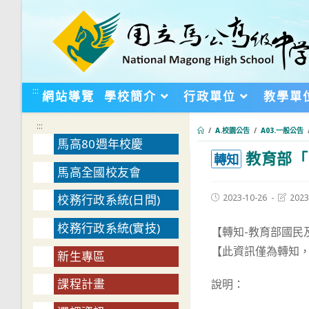
跳
轉
至
主
要
:::
網站導覽
學校簡介
行政單位
教學單
內
容
:::
/
A.校園公告
/
A03.一般公告
馬高80週年校慶
教育部「
:::
轉知
馬高全國校友會
Post
Post
2023-10-26
2023
校務行政系統(日間)
published:
last
modifie
校務行政系統(實技)
【轉知-教育部國民
【此資訊僅為轉知
新生專區
課程計畫
說明：