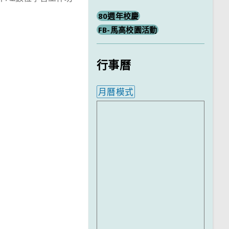
80週年校慶
FB-馬高校園活動
行事曆
月曆模式
內嵌行事曆為視覺預覽，完