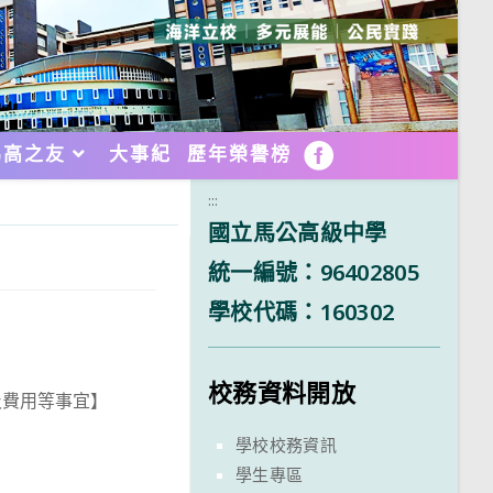
馬高之友
大事紀
歷年榮譽榜
FB
:::
國立馬公高級中學
統一編號：96402805
學校代碼：160302
校務資料開放
及費用等事宜】
學校校務資訊
學生專區