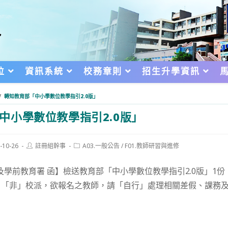
位
資訊系統
校務章則
招生升學資訊
/
轉知教育部「中小學數位教學指引2.0版」
中小學數位教學指引2.0版」
Post
Post
-10-26
註冊組幹事
A03.一般公告
/
F01.教師研習與進修
author:
category:
d:
及學前教育署 函】檢送教育部「中小學數位教學指引2.0版」1份
，「非」校派，欲報名之教師，請「自行」處理相關差假、課務