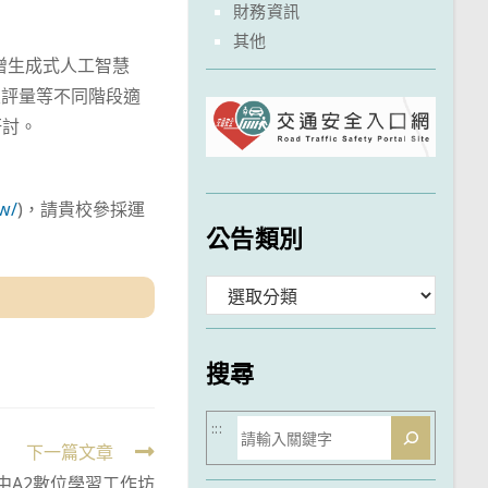
財務資訊
其他
增生成式人工智慧
、教學及評量等不同階段適
研討。
tw/
)，請貴校參採運
公告類別
分
類
搜尋
搜
:::
下一篇文章
尋
中A2數位學習工作坊