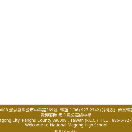
008 澎湖縣馬公市中華路369號
電話：(06) 927-2342
(分機表)
傳真電話：
歡迎蒞臨 國立馬公高級中學
ong City, Penghu County 880008 , Taiwan (R.O.C.)
TEL：886-6-927
Welcome to National Magong High School
致謝 Credits