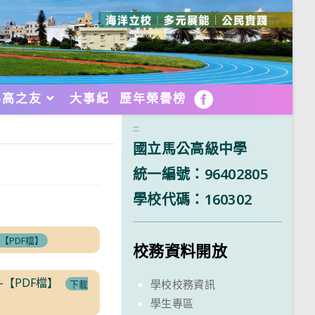
馬高之友
大事紀
歷年榮譽榜
FB
:::
國立馬公高級中學
統一編號：96402805
學校代碼：160302
【PDF檔】
校務資料開放
-【PDF檔】
學校校務資訊
下載
學生專區