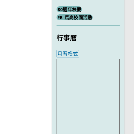
80週年校慶
FB-馬高校園活動
行事曆
月曆模式
內嵌行事曆為視覺預覽，完