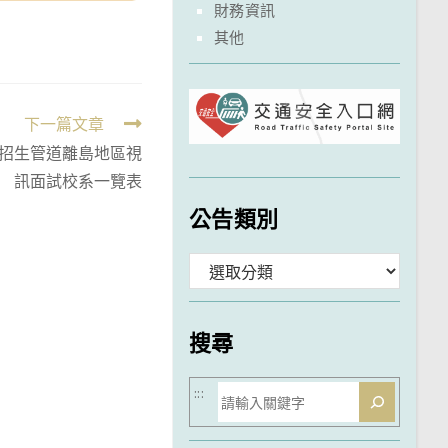
財務資訊
其他
下一篇文章
學招生管道離島地區視
訊面試校系一覽表
公告類別
分
類
搜尋
搜
:::
尋