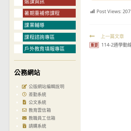
選課資訊
Post Views:
207
暑期重補修課程
課業輔導
Read
上一篇文章
課程諮詢專區
114-2通學
more
重要
戶外教育填報專區
articles
公務網站
公版網站編輯說明
差勤系統
公文系統
教育雲信箱
教職員工信箱
請購系統