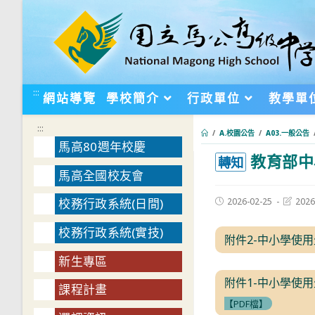
跳
轉
至
主
要
:::
網站導覽
學校簡介
行政單位
教學單
內
容
:::
/
A.校園公告
/
A03.一般公告
馬高80週年校慶
教育部中
:::
轉知
馬高全國校友會
Post
Post
2026-02-25
2026
校務行政系統(日間)
published:
last
modifie
校務行政系統(實技)
附件2-中小學使用生
新生專區
附件1-中小學使用
課程計畫
【PDF檔】