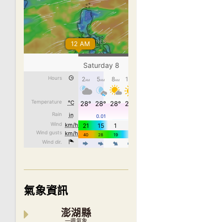
氣象資訊
澎湖縣
一週氣象