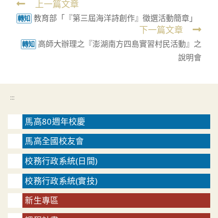
上一篇文章
Read
教育部「『第三屆海洋詩創作』徵選活動簡章」
more
轉知
下一篇文章
articles
高師大辦理之『澎湖南方四島實習村民活動』之
轉知
說明會
:::
馬高80週年校慶
馬高全國校友會
校務行政系統(日間)
校務行政系統(實技)
新生專區