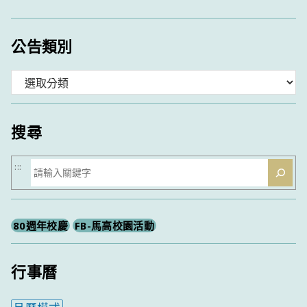
公告類別
分
類
搜尋
搜
:::
尋
80週年校慶
FB-馬高校園活動
行事曆