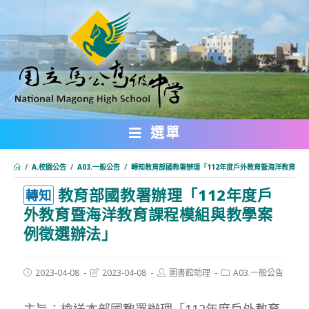
跳
轉
至
主
要
內
選單
容
/
A.校園公告
/
A03.一般公告
/
轉知教育部國教署辦理「112年度戶外教育暨海洋教育課
教育部國教署辦理「112年度戶
:::
轉知
外教育暨海洋教育課程模組與教學案
例徵選辦法」
Post
Post
Post
Post
2023-04-08
2023-04-08
圖書館助理
A03.一般公告
published:
last
author:
category:
modified:
主旨：檢送本部國教署辦理「112年度戶外教育