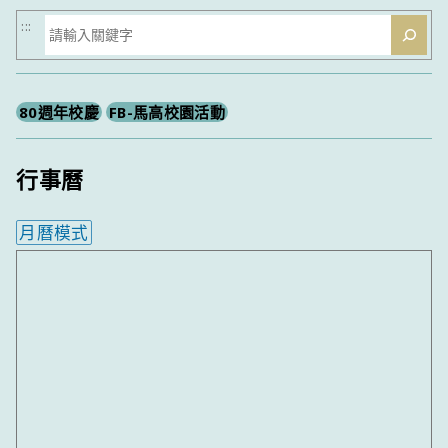
搜
:::
尋
80週年校慶
FB-馬高校園活動
行事曆
月曆模式
內嵌行事曆為視覺預覽，完整行事曆內容請使用