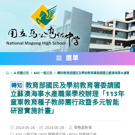
跳
轉
至
主
要
內
選單
容
/
A.校園公告
/
A03.一般公告
/
轉知教育部國民及學前教育署委請國立蘇澳海事水產職業學
教育部國民及學前教育署委請國
:::
轉知
立蘇澳海事水產職業學校辦理「113年
童軍教育種子教師團行政暨多元智能
研習實施計畫」
Post
Post
Post
2024-05-28
2024-05-28
學務處幹事
published:
last
author:
Post
A03.一般公告
/
B03.學務處公告
/
B03a.訓育組公告