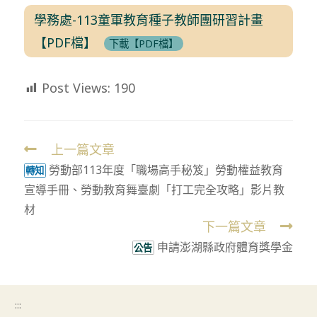
學務處-113童軍教育種子教師團研習計畫
【PDF檔】
下載【PDF檔】
Post Views:
190
上一篇文章
Read
勞動部113年度「職場高手秘笈」勞動權益教育
more
轉知
宣導手冊、勞動教育舞臺劇「打工完全攻略」影片教
articles
材
下一篇文章
申請澎湖縣政府體育獎學金
公告
:::