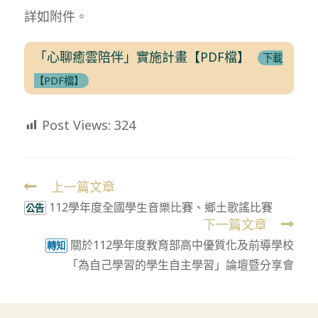
詳如附件。
「心聊癒雲陪伴」實施計畫【PDF檔】
下載
【PDF檔】
Post Views:
324
上一篇文章
Read
112學年度全國學生音樂比賽、鄉土歌謠比賽
more
公告
下一篇文章
articles
關於112學年度教育部高中優質化及前導學校
轉知
「為自己學習的學生自主學習」論壇暨分享會