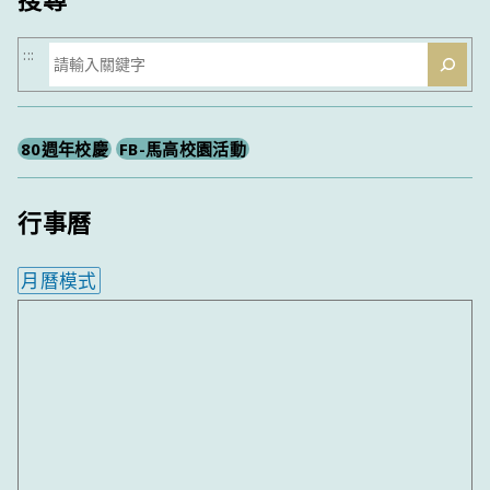
搜
:::
尋
80週年校慶
FB-馬高校園活動
行事曆
月曆模式
內嵌行事曆為視覺預覽，完整行事曆內容請使用