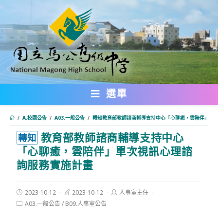
跳
轉
至
主
要
內
選單
容
/
A.校園公告
/
A03.一般公告
/
轉知教育部教師諮商輔導支持中心「心聊癒，雲陪伴」單
教育部教師諮商輔導支持中心
:::
轉知
「心聊癒，雲陪伴」單次視訊心理諮
詢服務實施計畫
Post
Post
Post
2023-10-12
2023-10-12
人事室主任
published:
last
author:
Post
A03.一般公告
/
B09.人事室公告
modified:
category: