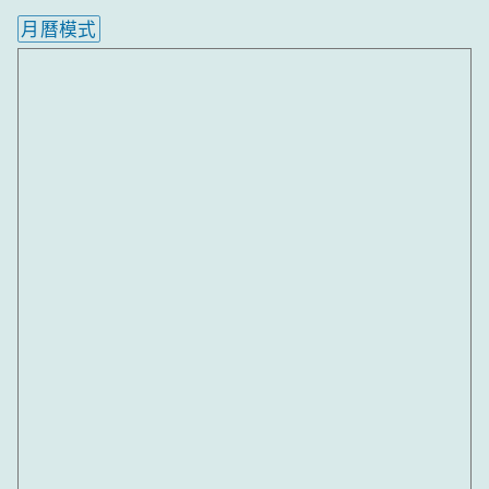
月曆模式
內嵌行事曆為視覺預覽，完整行事曆內容請使用