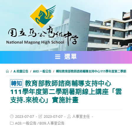
跳
轉
至
主
要
內
選單
容
/
A.校園公告
/
A03.一般公告
/
轉知教育部教師諮商輔導支持中心111學年度第二學期暑
教育部教師諮商輔導支持中心
:::
轉知
111學年度第二學期暑期線上講座「雲
支持.來梳心」實施計畫
Post
Post
Post
2023-07-07
2023-07-07
人事室主任
published:
last
author:
Post
A03.一般公告
/
B09.人事室公告
modified:
category: