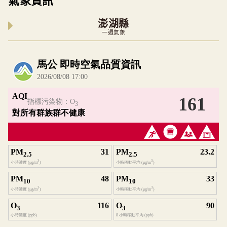
氣象資訊
澎湖縣
一週氣象
內嵌空氣品質小工具為視覺預覽，完整即時空氣