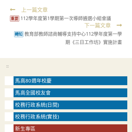
上一篇文章
Read
112學年度第1學期第一次導師遴選小組會議
more
重要
下一篇文章
articles
教育部教師諮商輔導支持中心112學年度第一學
轉知
期《三日工作坊》實施計畫
:::
馬高80週年校慶
馬高全國校友會
校務行政系統(日間)
校務行政系統(實技)
新生專區