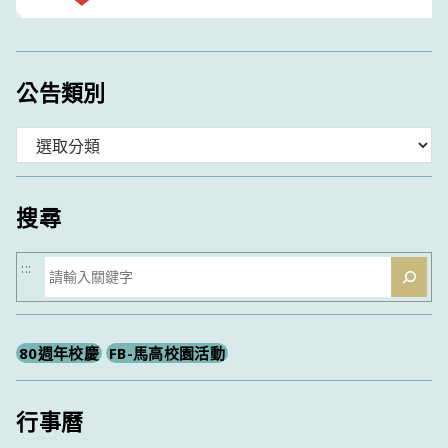
公告類別
分
類
搜尋
搜
:::
尋
80週年校慶
FB-馬高校園活動
行事曆