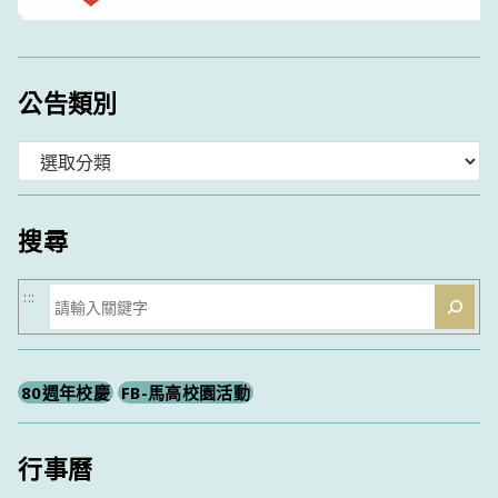
公告類別
分
類
搜尋
搜
:::
尋
80週年校慶
FB-馬高校園活動
行事曆