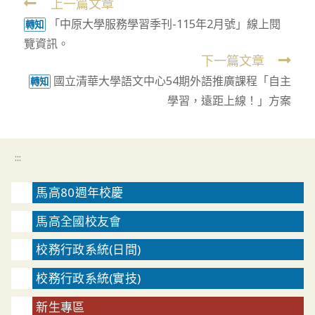
上一篇文章
Read
「中原大學服務學習季刊-115年2月號」線上閱
more
轉知
覽資訊。
articles
下一篇文章
國立清華大學語文中心54期外語推廣課程「自主
轉知
學習，遠距上線！」方案
:::
馬高80週年校慶
馬高全國校友會
校務行政系統(日間)
校務行政系統(實技)
新生專區