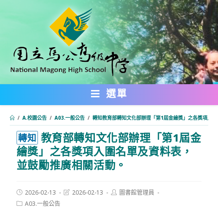
跳
轉
至
主
要
內
選單
容
/
A.校園公告
/
A03.一般公告
/
轉知教育部轉知文化部辦理「第1屆金繪獎」之各獎項入圍
教育部轉知文化部辦理「第1屆金
:::
轉知
繪獎」之各獎項入圍名單及資料表，
並鼓勵推廣相關活動。
Post
Post
Post
2026-02-13
2026-02-13
圖書館管理員
published:
last
author:
Post
A03.一般公告
modified:
category: