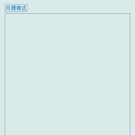
月曆模式
內嵌行事曆為視覺預覽，完整行事曆內容請使用