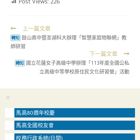
Post Views:
226
上一篇文章
Read
鼓山高中暨澎湖科大辦理「智慧家庭物聯網」教
more
轉知
師研習
articles
下一篇文章
國立花蓮女子高級中學辦理「113年度全國公私
轉知
立高級中等學校原住民文化研習營」活動
:::
馬高80週年校慶
馬高全國校友會
校務行政系統(日間)