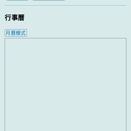
行事曆
月曆模式
內嵌行事曆為視覺預覽，完整行事曆內容請使用