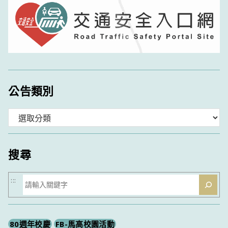
公告類別
分
類
搜尋
搜
:::
尋
80週年校慶
FB-馬高校園活動