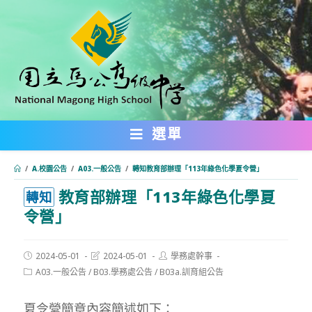
跳
轉
至
主
要
內
選單
容
/
A.校園公告
/
A03.一般公告
/
轉知教育部辦理「113年綠色化學夏令營」
教育部辦理「113年綠色化學夏
:::
轉知
令營」
Post
Post
Post
2024-05-01
2024-05-01
學務處幹事
published:
last
author:
Post
A03.一般公告
/
B03.學務處公告
/
B03a.訓育組公告
modified:
category:
夏令營簡章內容簡述如下：