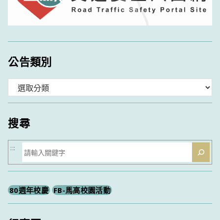
公告類別
分
類
搜尋
搜
:::
尋
80週年校慶
FB-馬高校園活動