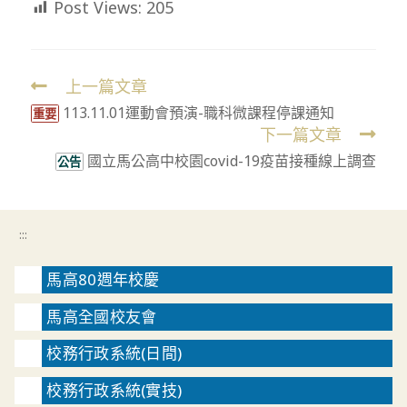
Post Views:
205
上一篇文章
Read
113.11.01運動會預演-職科微課程停課通知
more
重要
下一篇文章
articles
國立馬公高中校園covid-19疫苗接種線上調查
公告
:::
馬高80週年校慶
馬高全國校友會
校務行政系統(日間)
校務行政系統(實技)