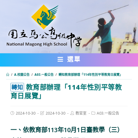
跳
轉
至
主
要
內
選單
容
/
A.校園公告
/
A03.一般公告
/
轉知教育部辦理「114年性別平等教育日展覽」
教育部辦理「114年性別平等教
:::
轉知
育日展覽」
Post
Post
Post
Post
2024-10-30
2024-10-30
教官室
A03.一般公告
published:
last
author:
category:
modified:
一、依教育部113年10月1日臺教學（三）