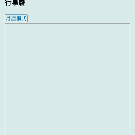
行事曆
月曆模式
內嵌行事曆為視覺預覽，完整行事曆內容請使用