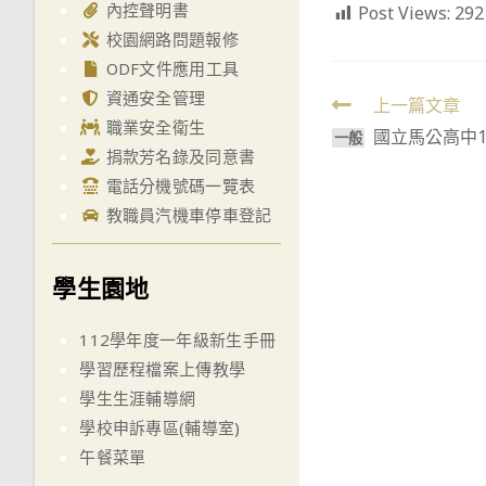
內控聲明書
Post Views:
292
校園網路問題報修
ODF文件應用工具
資通安全管理
Read
上一篇文章
職業安全衛生
國立馬公高中10
more
一般
捐款芳名錄及同意書
articles
電話分機號碼一覽表
教職員汽機車停車登記
學生園地
112學年度一年級新生手冊
學習歷程檔案上傳教學
學生生涯輔導網
學校申訴專區(輔導室)
午餐菜單