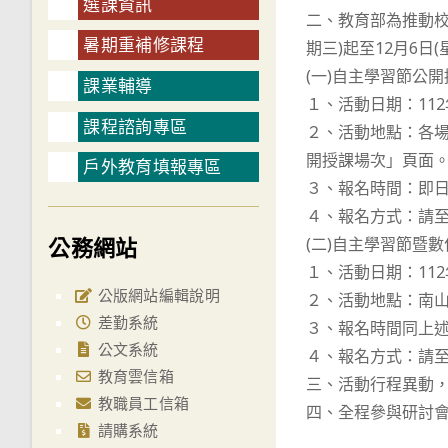
選課資訊
二、教育部為推動校
暑期重補修課程
期三)起至12月6日
(一)自主學習節公開
課業輔導
１、活動日期：112年
課程諮詢專區
２、活動地點：各場次公開
開授課場次」頁面
戶外教育填報專區
３、報名時間：即日起
４、報名方式：請
公務網站
(二)自主學習節暨
１、活動日期：112
公版網站編輯說明
２、活動地點：南山
差勤系統
３、報名時間同上
公文系統
４、報名方式：請
教育雲信箱
三、活動行程異動
教職員工信箱
四、全程參與研討
請購系統