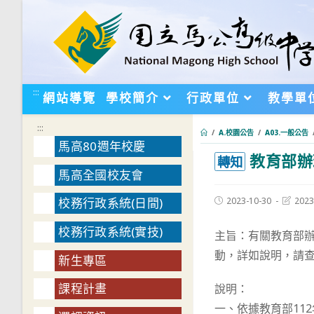
跳
轉
至
主
要
:::
網站導覽
學校簡介
行政單位
教學單
內
容
:::
/
A.校園公告
/
A03.一般公告
馬高80週年校慶
教育部辦
:::
轉知
馬高全國校友會
Post
Post
2023-10-30
2023
校務行政系統(日間)
published:
last
modifie
校務行政系統(實技)
主旨：有關教育部辦
動，詳如說明，請
新生專區
課程計畫
說明：
一、依據教育部112年