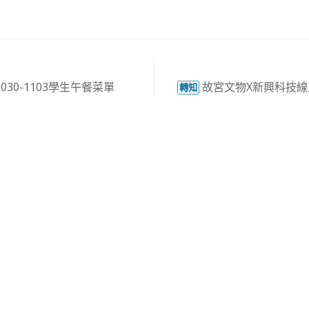
30-1103學生午餐菜單
故宮文物X新興科技
轉知