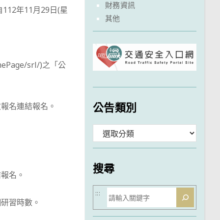
財務資訊
2年11月29日(星
其他
age/srl/)之「公
公告類別
次報名連結報名。
分
類
搜尋
結報名。
搜
:::
網研習時數。
尋