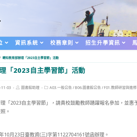
位
資訊系統
校務章則
招生升學資訊
/
轉知教育部辦理「2023自主學習節」活動
理「2023自主學習節」活動
Post
Post
-11-03
圖書館助理
A03.一般公告
/
B06.圖書館公告
/
F01.教師研習與進修
author:
category:
d:
理「2023自主學習節」，請貴校鼓勵教師踴躍報名參加，並惠
查照。
10月23日臺教資(三)字第1122704161號函辦理。