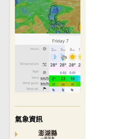
氣象資訊
澎湖縣
一週氣象