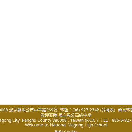
008 澎湖縣馬公市中華路369號
電話：(06) 927-2342
(分機表)
傳真電話：
歡迎蒞臨 國立馬公高級中學
ong City, Penghu County 880008 , Taiwan (R.O.C.)
TEL：886-6-927
Welcome to National Magong High School
致謝 Credits