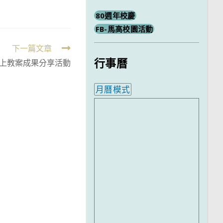
80週年校慶
FB-馬高校園活動
下一篇文章
行事曆
線上教案成果分享活動
月曆模式
內嵌行事曆為視覺預覽，完