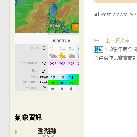
Post Views:
297
Read
上一篇文章
113學年度全
more
轉知
心得寫作比賽實施計
articles
氣象資訊
澎湖縣
一週氣象