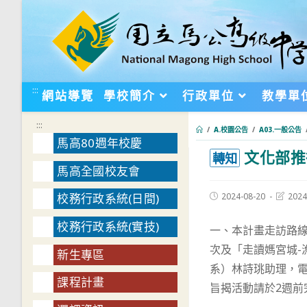
跳
轉
至
主
要
:::
網站導覽
學校簡介
行政單位
教學單
內
容
:::
/
A.校園公告
/
A03.一般公告
馬高80週年校慶
文化部推
:::
轉知
馬高全國校友會
Post
Post
2024-08-20
2024
校務行政系統(日間)
published:
last
modifie
校務行政系統(實技)
一、本計畫走訪路線
次及「走讀媽宮城-
新生專區
系）林詩珧助理，電話：06
課程計畫
旨揭活動請於2週