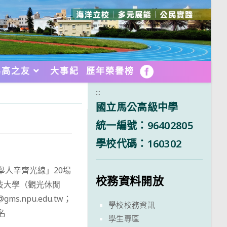
馬高之友
大事紀
歷年榮譽榜
FB
:::
國立馬公高級中學
統一編號：96402805
學校代碼：160302
舉人辛齊光線」20場
校務資料開放
技大學（觀光休閒
ms.npu.edu.tw；
學校校務資訊
名
學生專區