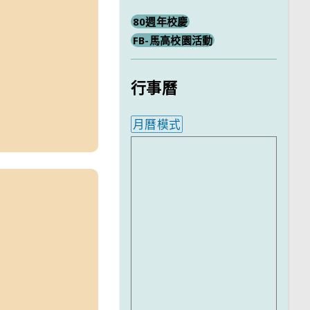
80週年校慶
FB-馬高校園活動
行事曆
月曆模式
內嵌行事曆為視覺預覽，完