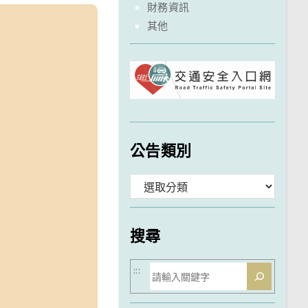
財務資訊
其他
公告類別
分
類
搜尋
搜
:::
尋