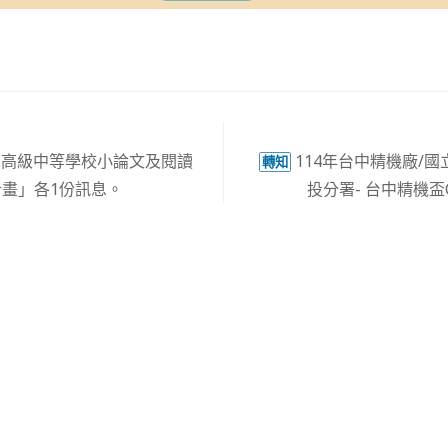
國高級中等學校小論文及閱讀
114年台中精機廠/
轉知
畫」各1份訊息。
投分署- 台中精機