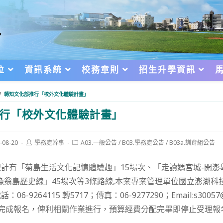
位
資訊系統
校務章則
招生升學資訊
/
轉知文化部推行「校外文化體驗計畫」
行「校外文化體驗計畫」
Post
Post
-08-20
學務處幹事
A03.一般公告
/
B03.學務處公告
/
B03a.訓育組公告
author:
category:
d:
計有「菊島生活文化記憶體驗趣」15場次、「走讀媽宮城-開澎
漁翁島歷史線」45場次等3條路線,本案專案管理單位國立澎湖科
-9264115 轉5717；傳真：06-9277290；Email:s30057@g
前完成報名，俾利相關作業進行，預算經費分配完畢即停止受理報