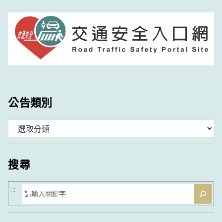
公告類別
分
類
搜尋
搜
:::
尋