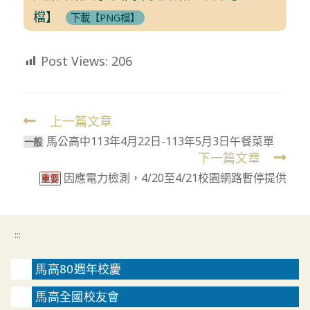
檔】
下載【PNG檔】
Post Views:
206
上一篇文章
Read
馬公高中113年4月22日-113年5月3日午餐菜單
more
⼀般
下一篇文章
articles
因應電力檢測，4/20至4/21校園網路暫停提供
重要
:::
馬高80週年校慶
馬高全國校友會