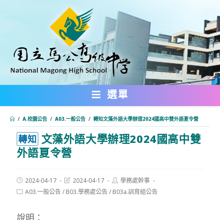
跳
轉
至
主
要
內
選單
容
/
A.校園公告
/
A03.一般公告
/
轉知文藻外語大學辦理2024國高中雙外語夏令營
文藻外語大學辦理2024國高中雙
:::
轉知
外語夏令營
Post
Post
Post
2024-04-17
2024-04-17
學務處幹事
published:
last
author:
Post
A03.一般公告
/
B03.學務處公告
/
B03a.訓育組公告
modified:
category:
說明：