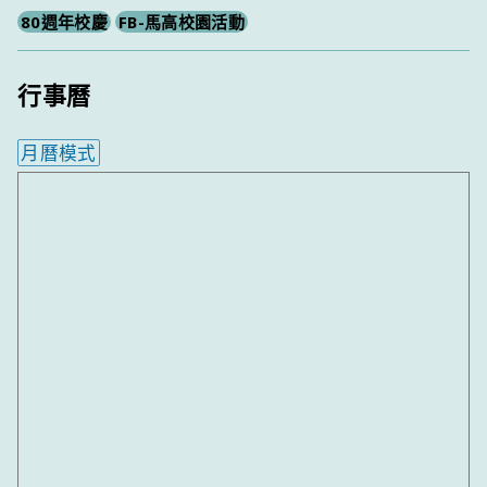
80週年校慶
FB-馬高校園活動
行事曆
月曆模式
內嵌行事曆為視覺預覽，完整行事曆內容請使用