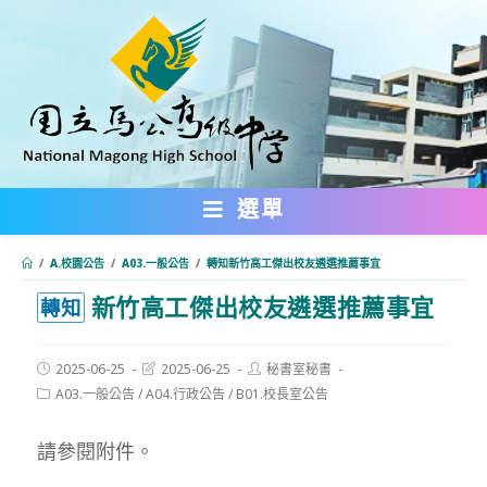
跳
轉
至
主
要
內
選單
容
/
A.校園公告
/
A03.一般公告
/
轉知新竹高工傑出校友遴選推薦事宜
新竹高工傑出校友遴選推薦事宜
:::
轉知
Post
Post
Post
2025-06-25
2025-06-25
秘書室秘書
published:
last
author:
Post
A03.一般公告
/
A04.行政公告
/
B01.校長室公告
modified:
category:
請參閱附件。