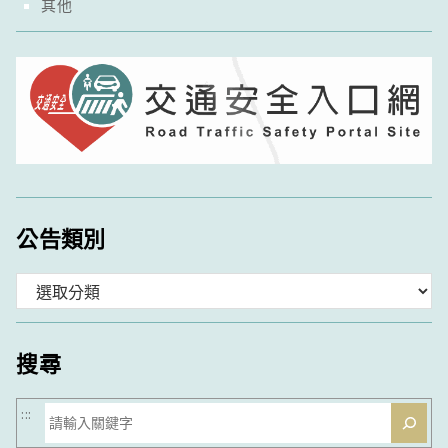
其他
公告類別
分
類
搜尋
搜
:::