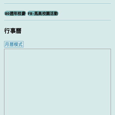
尋
80週年校慶
FB-馬高校園活動
行事曆
月曆模式
內嵌行事曆為視覺預覽，完整行事曆內容請使用