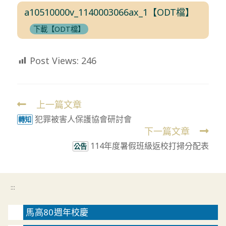
a10510000v_1140003066ax_1【ODT檔】
下載【ODT檔】
Post Views:
246
上一篇文章
Read
犯罪被害人保護協會研討會
more
轉知
下一篇文章
articles
114年度暑假班級返校打掃分配表
公告
:::
馬高80週年校慶