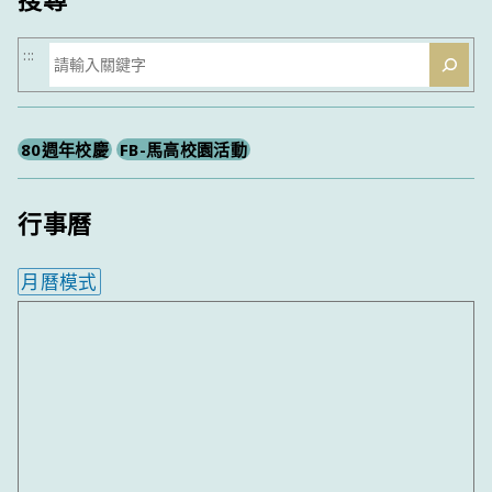
搜
:::
尋
80週年校慶
FB-馬高校園活動
行事曆
月曆模式
內嵌行事曆為視覺預覽，完整行事曆內容請使用