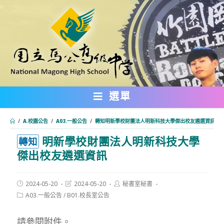
跳
轉
至
主
要
內
選單
容
/
A.校園公告
/
A03.一般公告
/
轉知明新學校財團法人明新科技大學傑出校友遴選資訊
明新學校財團法人明新科技大學
:::
轉知
傑出校友遴選資訊
Post
Post
Post
2024-05-20
2024-05-20
秘書室秘書
published:
last
author:
Post
A03.一般公告
/
B01.校長室公告
modified:
category:
請參閱附件。