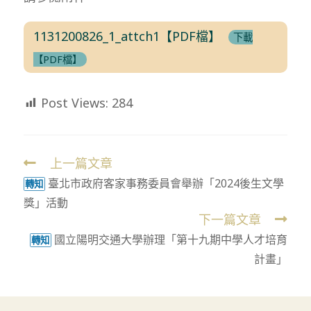
1131200826_1_attch1【PDF檔】
下載
【PDF檔】
Post Views:
284
上一篇文章
Read
臺北市政府客家事務委員會舉辦「2024後生文學
more
轉知
獎」活動
articles
下一篇文章
國立陽明交通大學辦理「第十九期中學人才培育
轉知
計畫」