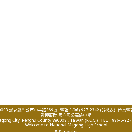
008 澎湖縣馬公市中華路369號
電話：(06) 927-2342
(分機表)
傳真電話：
歡迎蒞臨 國立馬公高級中學
ong City, Penghu County 880008 , Taiwan (R.O.C.)
TEL：886-6-927
Welcome to National Magong High School
致謝 Credits