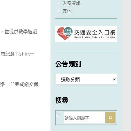
財務資訊
其他
計教案，並提供教學遊戲
念T-shirt一
公告類別
分
 ，兩處皆報名，並完成繳交保
類
搜尋
搜
:::
尋