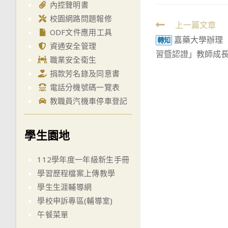
內控聲明書
校園網路問題報修
Read
上一篇文章
ODF文件應用工具
嘉藥大學辦理「
more
轉知
資通安全管理
習暨認證」教師成
articles
職業安全衛生
捐款芳名錄及同意書
電話分機號碼一覽表
教職員汽機車停車登記
學生園地
112學年度一年級新生手冊
學習歷程檔案上傳教學
學生生涯輔導網
學校申訴專區(輔導室)
午餐菜單