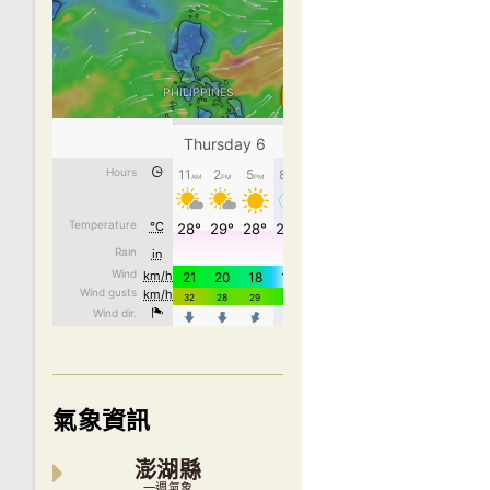
氣象資訊
澎湖縣
一週氣象