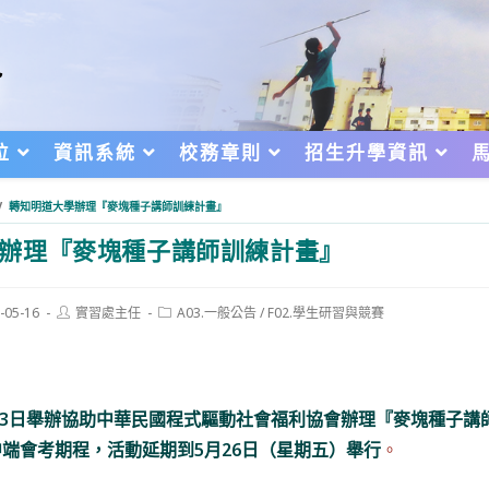
位
資訊系統
校務章則
招生升學資訊
/
轉知明道大學辦理『麥塊種子講師訓練計畫』
辦理『麥塊種子講師訓練計畫』
Post
Post
-05-16
實習處主任
A03.一般公告
/
F02.學生研習與競賽
author:
category:
d:
月13日舉辦協助中華民國程式驅動社會福利協會辦理『麥塊種子
端會考期程，活動延期到5月26日（星期五）舉行
。