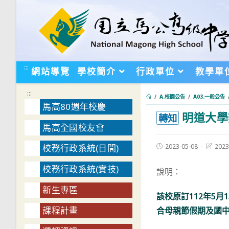
跳
轉
至
主
要
:::
網站導覽
學校簡介
行政單位
教學單
內
容
:::
/
A.校園公告
/
A03.一般公告
馬高80週年校慶
明道大學
:::
轉知
馬高全國校友會
Post
Post
2023-05-08
2023
校務行政系統(日間)
published:
last
modifie
校務行政系統(實技)
說明：
新生專區
該校原訂112年5
課程計畫
合母親節假期及國中