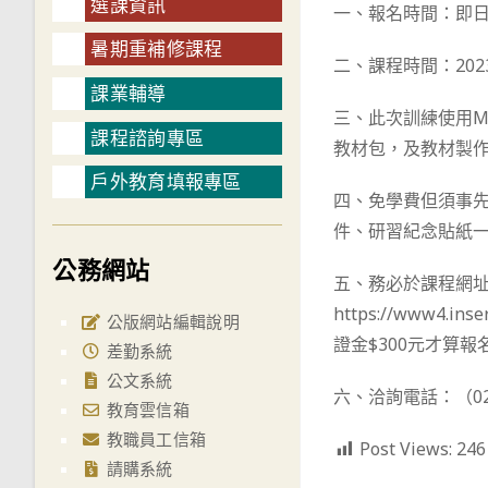
選課資訊
一、報名時間：即日起
暑期重補修課程
二、課程時間：202
課業輔導
三、此次訓練使用Min
課程諮詢專區
教材包，及教材製
戶外教育填報專區
四、免學費但須事先
件、研習紀念貼紙
公務網站
五、務必於課程網址：ht
https://www4.i
公版網站編輯說明
證金$300元才算
差勤系統
公文系統
六、洽詢電話：（02）27
教育雲信箱
教職員工信箱
Post Views:
246
請購系統