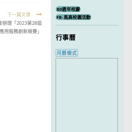
80週年校慶
下一篇文章
FB-馬高校園活動
辦理「2023第28屆
應用服務創新競賽」
行事曆
月曆模式
內嵌行事曆為視覺預覽，完