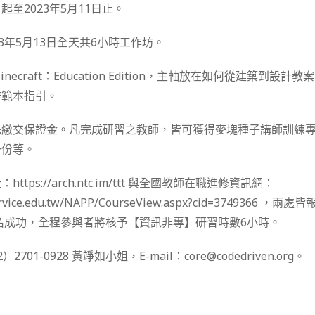
至2023年5月11日止。
3年5月13日全天共6小時工作坊。
ecraft：Education Edition，主軸放在如何從建築到設
作範本指引。
繳交保證金。凡完成研習之教師，皆可獲得麥塊種子講師訓練專屬紀
一份等。
tps://arch.ntc.im/ttt 與全國教師在職進修資訊網：
nservice.edu.tw/NAPP/CourseView.aspx?cid=3749366
報名成功，全程參與者將核予【資訊非專】研習時數6小時。
01-0928 黃竫如小姐，E-mail：core@codedriven.org。