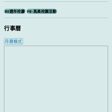
80週年校慶
FB-馬高校園活動
行事曆
月曆模式
內嵌行事曆為視覺預覽，完整行事曆內容請使用