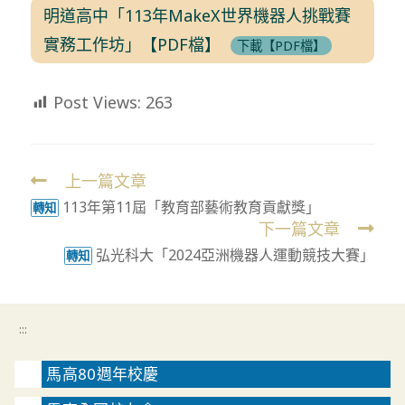
明道高中「113年MakeX世界機器人挑戰賽
實務工作坊」【PDF檔】
下載【PDF檔】
Post Views:
263
上一篇文章
Read
113年第11屆「教育部藝術教育貢獻獎」
more
轉知
下一篇文章
articles
弘光科大「2024亞洲機器人運動競技大賽」
轉知
:::
馬高80週年校慶