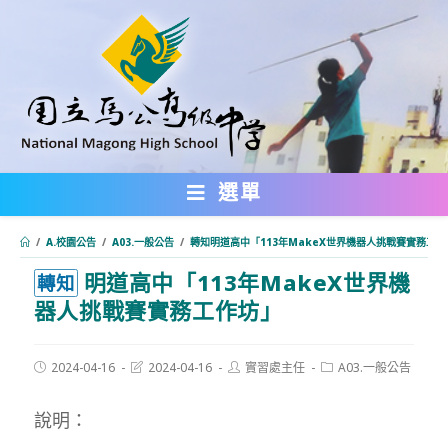
跳
轉
至
主
要
內
選單
容
/
A.校園公告
/
A03.一般公告
/
轉知明道高中「113年MakeX世界機器人挑戰賽實務工作
明道高中「113年MakeX世界機
:::
轉知
器人挑戰賽實務工作坊」
Post
Post
Post
Post
2024-04-16
2024-04-16
實習處主任
A03.一般公告
published:
last
author:
category:
modified:
說明：