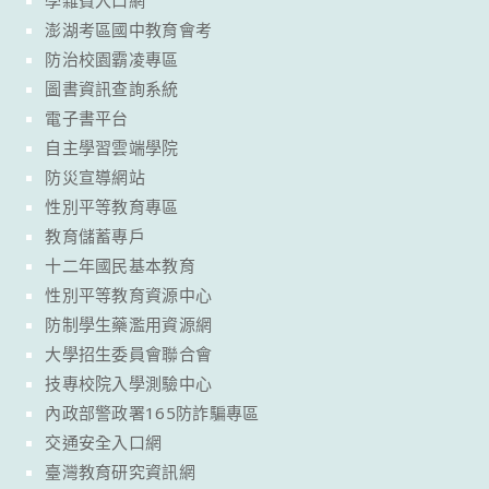
學雜費入口網
澎湖考區國中教育會考
防治校園霸凌專區
圖書資訊查詢系統
電子書平台
自主學習雲端學院
防災宣導網站
性別平等教育專區
教育儲蓄專戶
十二年國民基本教育
性別平等教育資源中心
防制學生藥濫用資源網
大學招生委員會聯合會
技專校院入學測驗中心
內政部警政署165防詐騙專區
交通安全入口網
臺灣教育研究資訊網