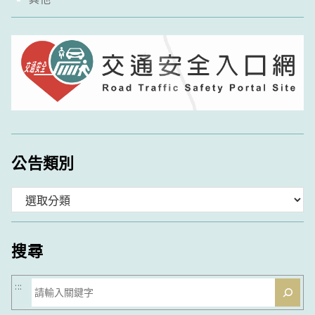
公告類別
分
類
搜尋
搜
:::
尋