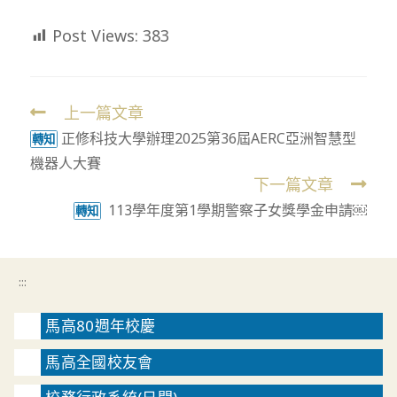
Post Views:
383
上一篇文章
Read
正修科技大學辦理2025第36屆AERC亞洲智慧型
more
轉知
機器人大賽
articles
下一篇文章
113學年度第1學期警察子女獎學金申請￼
轉知
:::
馬高80週年校慶
馬高全國校友會