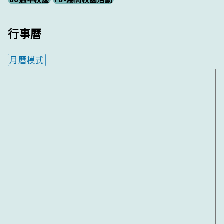
行事曆
月曆模式
內嵌行事曆為視覺預覽，完整行事曆內容請使用