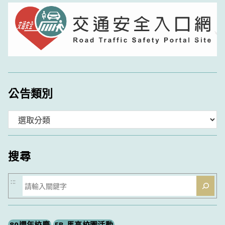
公告類別
分
類
搜尋
搜
:::
尋
80週年校慶
FB-馬高校園活動