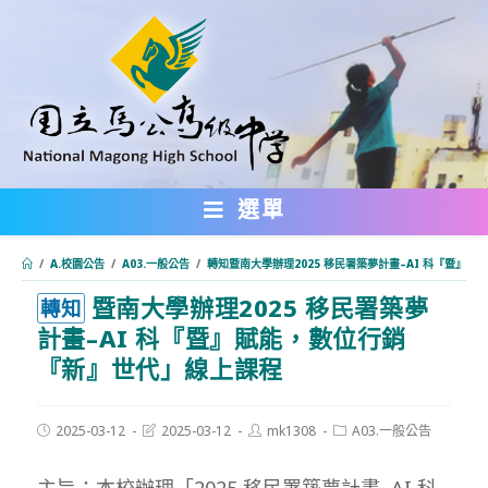
跳
轉
至
主
要
內
選單
容
/
A.校園公告
/
A03.一般公告
/
轉知暨南大學辦理2025 移民署築夢計畫–AI 科『暨』
暨南大學辦理2025 移民署築夢
:::
轉知
計畫–AI 科『暨』賦能，數位行銷
『新』世代」線上課程
Post
Post
Post
Post
2025-03-12
2025-03-12
mk1308
A03.一般公告
published:
last
author:
category:
modified:
主旨：本校辦理「2025 移民署築夢計畫–AI 科