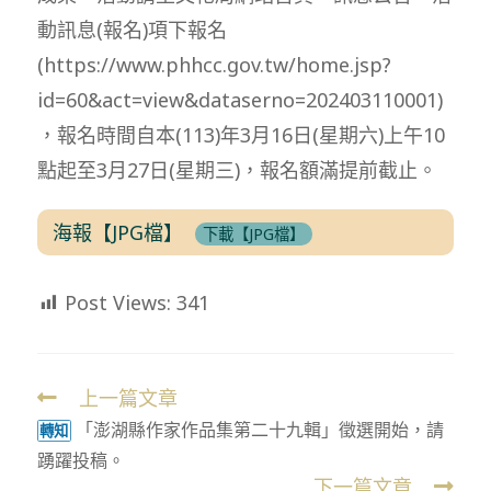
動訊息(報名)項下報名
(https://www.phhcc.gov.tw/home.jsp?
id=60&act=view&dataserno=202403110001)
，報名時間自本(113)年3月16日(星期六)上午10
點起至3月27日(星期三)，報名額滿提前截止。
海報【JPG檔】
下載【JPG檔】
Post Views:
341
上一篇文章
Read
「澎湖縣作家作品集第二十九輯」徵選開始，請
more
轉知
踴躍投稿。
articles
下一篇文章