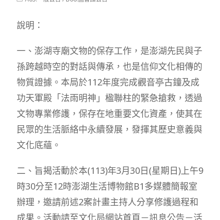
modified:
category:
說明：
一、澎湖寺廟文物的保存工作，是澎湖先民與子
孫跨越時空的對話與傳承，也是信仰文化相傳的
物質證據。本局於112年度完成觀音亭古鐘及成
功天軍殿「法雨明神」楹聯柱的緊急搶救，透過
文物專業修護，保存在地重要文化資產，使其在
民眾的生活脈絡中永續發展，發揮其歷史意義與
文化底蘊。
二、旨揭活動於本(113)年3月30日(星期日)上午9
時30分至12時澎湖生活博物館B1多媒體簡報室
辦理，邀請前述2案計畫主持人分享修護過程和
成果。活動請至文化局網站首頁－訊息公告－活