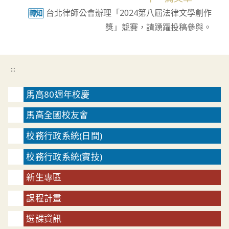
台北律師公會辦理「2024第八屆法律文學創作
轉知
獎」競賽，請踴躍投稿參與。
:::
馬高80週年校慶
馬高全國校友會
校務行政系統(日間)
校務行政系統(實技)
新生專區
課程計畫
選課資訊