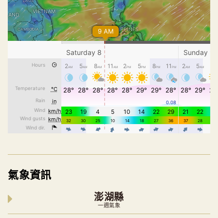
氣象資訊
澎湖縣
一週氣象