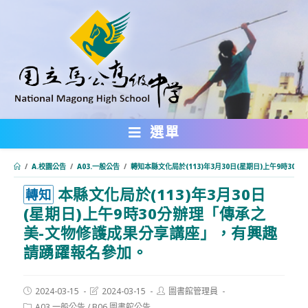
跳
轉
至
主
要
內
選單
容
/
A.校園公告
/
A03.一般公告
/
轉知本縣文化局於(113)年3月30日(星期日)上午9時
本縣文化局於(113)年3月30日
:::
轉知
(星期日)上午9時30分辦理「傳承之
美-文物修護成果分享講座」，有興趣
請踴躍報名參加。
Post
Post
Post
2024-03-15
2024-03-15
圖書館管理員
published:
last
author:
Post
A03.一般公告
/
B06.圖書館公告