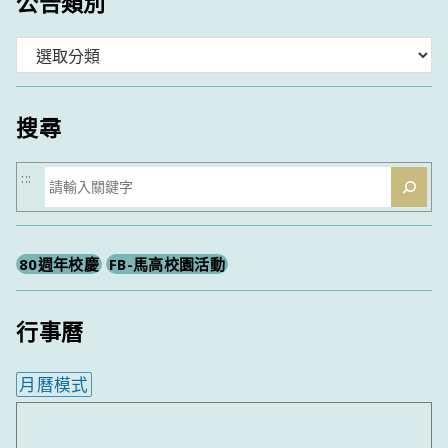
公告類別
分
類
搜尋
搜
:::
尋
80週年校慶
FB-馬高校園活動
行事曆
月曆模式
內嵌行事曆為視覺預覽，完整行事曆內容請使用