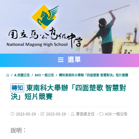
跳
轉
至
主
要
內
選單
容
/
A.校園公告
/
A03.一般公告
/
轉知東南科大舉辦「四面楚歌 智慧對決」短片競賽
東南科大舉辦「四面楚歌 智慧對
:::
轉知
決」短片競賽
Post
Post
Post
Post
2023-03-29
2023-03-29
實習處主任
A03.一般公告
published:
last
author:
category:
modified:
說明：