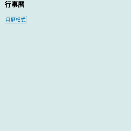
行事曆
月曆模式
內嵌行事曆為視覺預覽，完整行事曆內容請使用