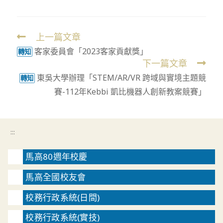
上一篇文章
Read
客家委員會「2023客家貢獻獎」
more
轉知
下一篇文章
articles
東吳大學辦理「STEM/AR/VR 跨域與實境主題競
轉知
賽-112年Kebbi 凱比機器人創新教案競賽」
:::
馬高80週年校慶
馬高全國校友會
校務行政系統(日間)
校務行政系統(實技)