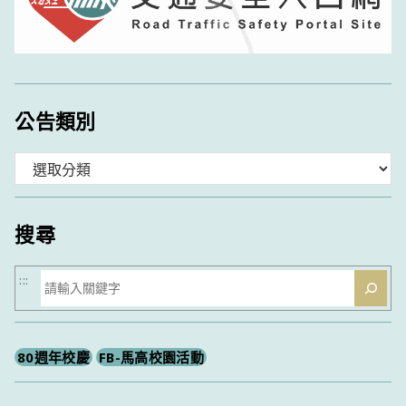
公告類別
分
類
搜尋
搜
:::
尋
80週年校慶
FB-馬高校園活動