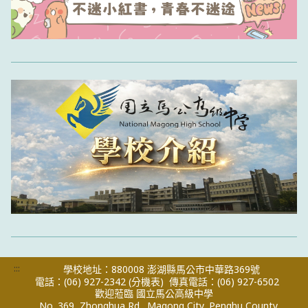
:::
學校地址：880008 澎湖縣馬公市中華路369號
電話：(06) 927-2342
(分機表)
傳真電話：(06) 927-6502
歡迎蒞臨 國立馬公高級中學
No. 369, Zhonghua Rd., Magong City, Penghu County