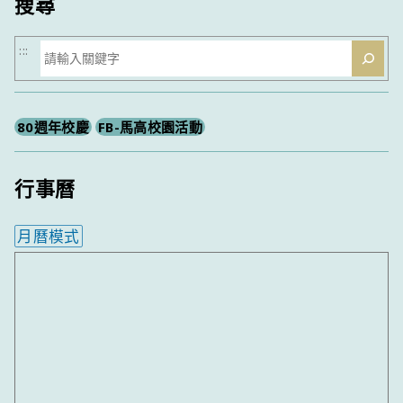
搜尋
搜
:::
尋
80週年校慶
FB-馬高校園活動
行事曆
月曆模式
內嵌行事曆為視覺預覽，完整行事曆內容請使用