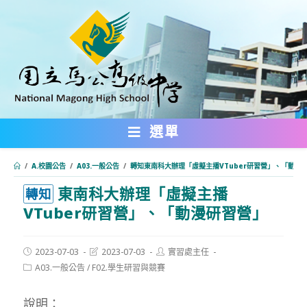
跳
轉
至
主
要
內
選單
容
/
A.校園公告
/
A03.一般公告
/
轉知東南科大辦理「虛擬主播VTuber研習營」、「動漫
東南科大辦理「虛擬主播
:::
轉知
VTuber研習營」、「動漫研習營」
Post
Post
Post
2023-07-03
2023-07-03
實習處主任
published:
last
author:
Post
A03.一般公告
/
F02.學生研習與競賽
modified:
category:
說明：