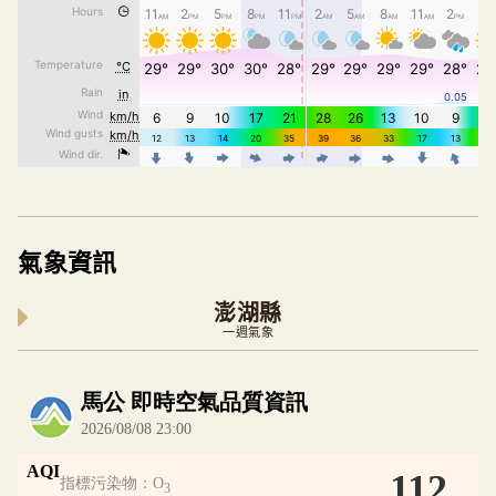
氣象資訊
澎湖縣
一週氣象
內嵌空氣品質小工具為視覺預覽，完整即時空氣