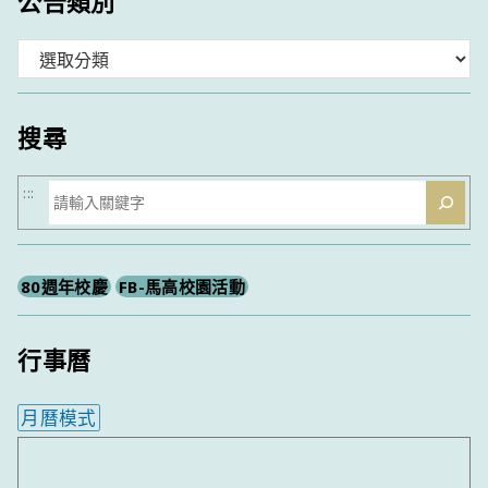
公告類別
分
類
搜尋
搜
:::
尋
80週年校慶
FB-馬高校園活動
行事曆
月曆模式
內嵌行事曆為視覺預覽，完整行事曆內容請使用