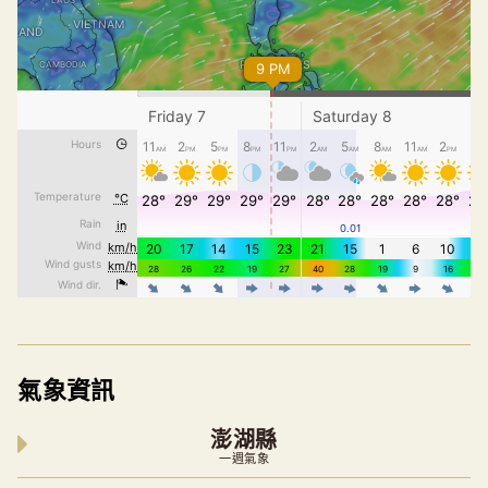
氣象資訊
澎湖縣
一週氣象