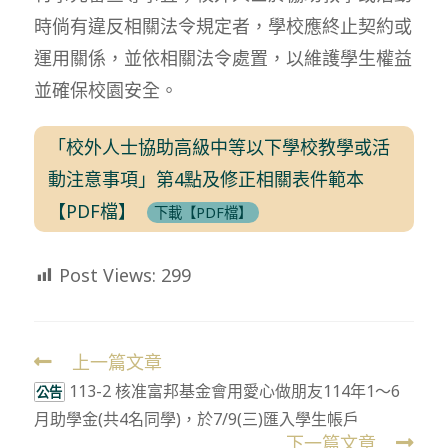
時倘有違反相關法令規定者，學校應終止契約或
運用關係，並依相關法令處置，以維護學生權益
並確保校園安全。
「校外人士協助高級中等以下學校教學或活
動注意事項」第4點及修正相關表件範本
【PDF檔】
下載【PDF檔】
Post Views:
299
上一篇文章
Read
113-2 核准富邦基金會用愛心做朋友114年1～6
more
公告
月助學金(共4名同學)，於7/9(三)匯入學生帳戶
articles
下一篇文章