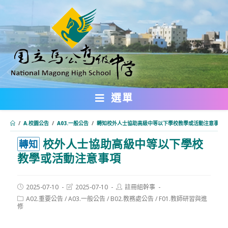
跳
轉
至
主
要
內
選單
容
/
A.校園公告
/
A03.一般公告
/
轉知校外人士協助高級中等以下學校教學或活動注意事項
校外人士協助高級中等以下學校
:::
轉知
教學或活動注意事項
Post
Post
Post
2025-07-10
2025-07-10
註冊組幹事
published:
last
author:
Post
A02.重要公告
/
A03.一般公告
/
B02.教務處公告
/
F01.教師研習與進
modified:
category:
修