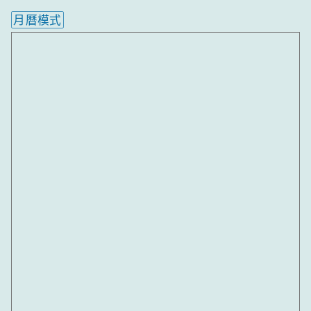
月曆模式
內嵌行事曆為視覺預覽，完整行事曆內容請使用