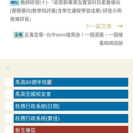
教師研習(十)-「商管群專業及實習科目素養導向
more
轉知
(實務導向)教學與評量(含學生課程學習成果) 研發示例
articles
推廣研習」
下一篇文章
反毒宣導~台中mini撞奧迪！一個酒駕、一個槍
宣導
毒統統送辦
:::
馬高80週年校慶
馬高全國校友會
校務行政系統(日間)
校務行政系統(實技)
新生專區