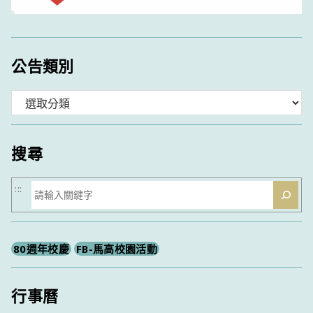
公告類別
分
類
搜尋
搜
:::
尋
80週年校慶
FB-馬高校園活動
行事曆