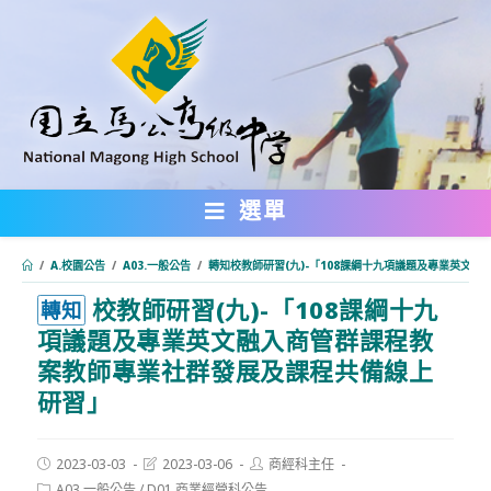
跳
轉
至
主
要
內
選單
容
/
A.校園公告
/
A03.一般公告
/
轉知校教師研習(九)-「108課綱十九項議題及專業英文
校教師研習(九)-「108課綱十九
:::
轉知
項議題及專業英文融入商管群課程教
案教師專業社群發展及課程共備線上
研習」
Post
Post
Post
2023-03-03
2023-03-06
商經科主任
published:
last
author:
Post
A03.一般公告
/
D01.商業經營科公告