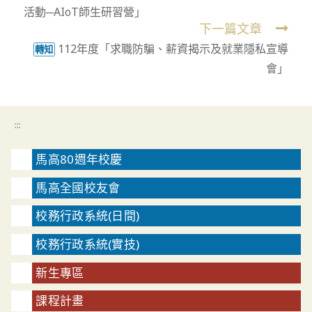
活動─AIoT師生研習營」
articles
下一篇文章
112年度「求職防騙、薪資揭示及就業隱私宣導
轉知
會」
:::
馬高80週年校慶
馬高全國校友會
校務行政系統(日間)
校務行政系統(實技)
新生專區
課程計畫