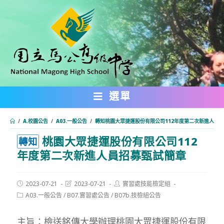
跳
轉
至
主
要
內
選單
容
/
A.校園公告
/
A03.一般公告
/
轉知桃園大眾捷運股份有限公司112年度第二次新進人員
桃園大眾捷運股份有限公司112
:::
轉知
年度第二次新進人員招募甄試簡章
Post
Post
Post
2023-07-21
2023-07-21
實習處技能檢定組
published:
last
author:
Post
A03.一般公告
/
B07.實習處公告
/
B07b.技檢組公告
modified:
category:
主旨：檢送銘傳大學辦理桃園大眾捷運股份有限