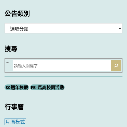
公告類別
分
類
搜尋
搜
:::
尋
80週年校慶
FB-馬高校園活動
行事曆
月曆模式