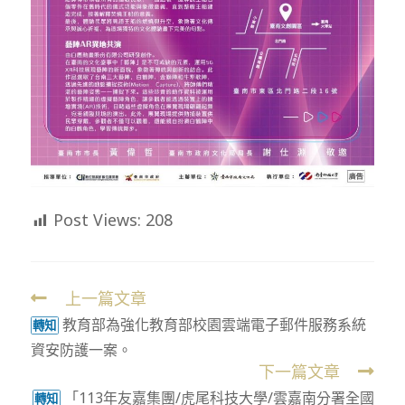
Post Views:
208
上一篇文章
Read
教育部為強化教育部校園雲端電子郵件服務系統
more
轉知
資安防護一案。
articles
下一篇文章
「113年友嘉集團/虎尾科技大學/雲嘉南分署全國
轉知