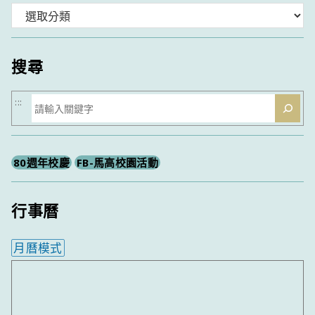
分
類
搜尋
搜
:::
尋
80週年校慶
FB-馬高校園活動
行事曆
月曆模式
內嵌行事曆為視覺預覽，完整行事曆內容請使用