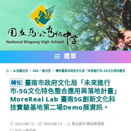
跳
轉
至
主
要
內
選單
容
/
A.校園公告
/
A03.一般公告
/
轉知臺南市政府文化局「未來進行市-5G文化特色整合應用與
臺南市政府文化局「未來進行
:::
轉知
市-5G文化特色整合應用與落地計畫」
MoreReal Lab 臺南5G創新文化科
技實驗基地第二場Demo展資訊。
Post
Post
Post
2024-06-13
2024-06-13
馬公高中 網站管理員
published:
last
author:
Post
A03.一般公告